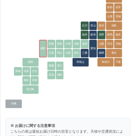
秋田
岩手
山形
宮城
石川
富山
新潟
福島
福井
岐阜
長野
群馬
栃木
島根
鳥取
兵庫
京都
滋賀
山梨
埼玉
茨城
山口
愛知
広島
岡山
大阪
奈良
三重
静岡
東京
福岡
和歌山
神奈川
千葉
愛媛
香川
長崎
佐賀
大分
高知
徳島
熊本
宮崎
鹿児島
沖縄
※ お届けに関する注意事項
こちらの表は最短お届け日時の目安となります。天候や交通状況によ