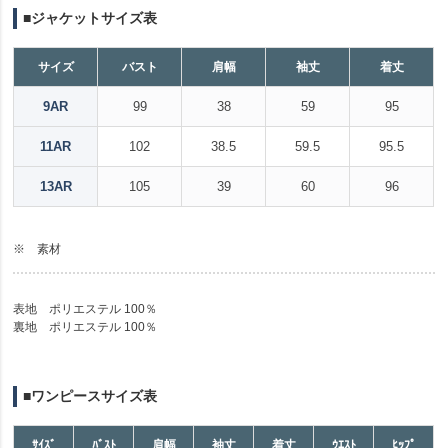
■ジャケットサイズ表
サイズ
バスト
肩幅
袖丈
着丈
9AR
99
38
59
95
11AR
102
38.5
59.5
95.5
13AR
105
39
60
96
※ 素材
表地 ポリエステル 100％
裏地 ポリエステル 100％
■ワンピースサイズ表
ｻｲｽﾞ
ﾊﾞｽﾄ
肩幅
袖丈
着丈
ｳｴｽﾄ
ﾋｯﾌﾟ