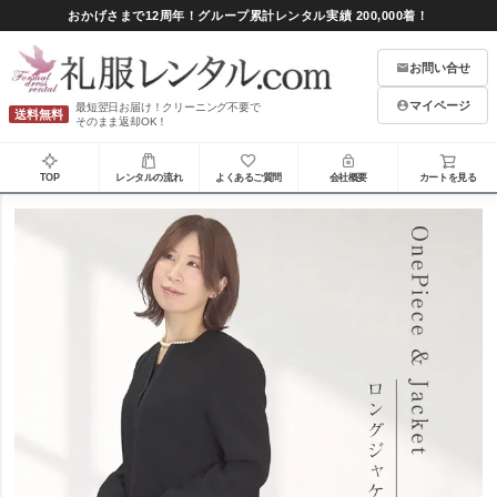
おかげさまで12周年！グループ累計レンタル実績 200,000着！
お問い合せ
マイページ
最短翌日お届け！クリーニング不要で
送料無料
そのまま返却OK！
TOP
レンタルの流れ
よくあるご質問
会社概要
カートを見る