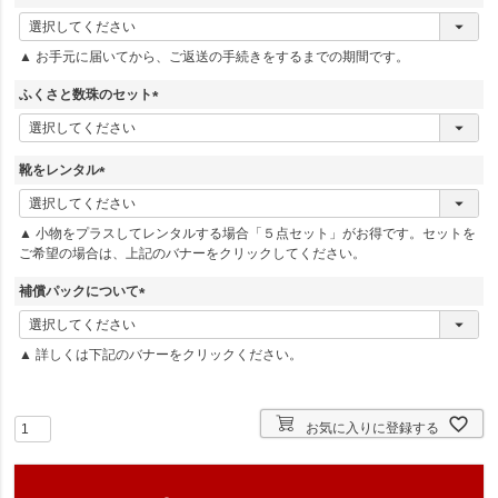
(
必
▲ お手元に届いてから、ご返送の手続きをするまでの期間です。
須
)
ふくさと数珠のセット
(
必
須
靴をレンタル
)
(
必
▲ 小物をプラスしてレンタルする場合「５点セット」がお得です。セットを
須
ご希望の場合は、上記のバナーをクリックしてください。
)
補償パックについて
(
必
▲ 詳しくは下記のバナーをクリックください。
須
)
お気に入りに登録する