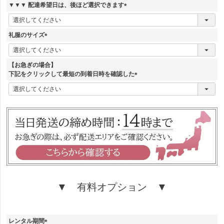
須
▼▼▼ 配達希望日は、後ほど選択できます
)
(
必
須
礼服のサイズ
)
(
必
須
【お急ぎの場合】
)
下記をクリックして最短の到着日時を確認した
(
必
須
)
▼ 有料オプション ▼
レンタル期間