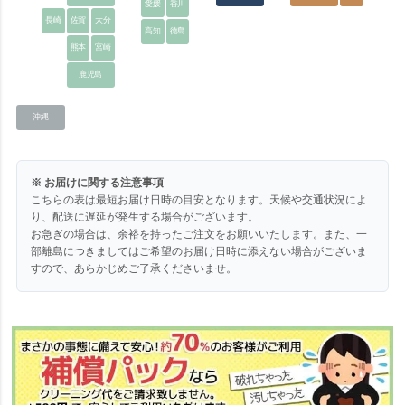
愛媛
香川
長崎
佐賀
大分
高知
徳島
熊本
宮崎
鹿児島
沖縄
※ お届けに関する注意事項
こちらの表は最短お届け日時の目安となります。天候や交通状況によ
り、配送に遅延が発生する場合がございます。
お急ぎの場合は、余裕を持ったご注文をお願いいたします。また、一
部離島につきましてはご希望のお届け日時に添えない場合がございま
すので、あらかじめご了承くださいませ。