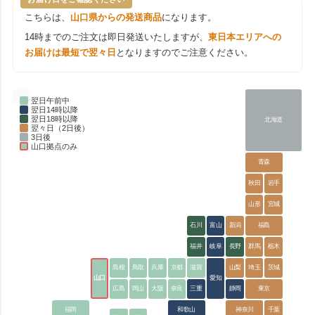
こちらは、
山口県からの発送商品
になります。
14時までのご注文は即日発送いたしますが、
東日本エリアへの
お届けは最短で翌々日
となりますのでご注意ください。
翌日午前中
翌日14時以降
翌日18時以降
北海道
翌々日（2日後）
3日後
山口拠点のみ
青森
秋田
岩手
山形
宮城
石川
富山
新潟
福島
福井
岐阜
長野
群馬
栃木
島根
鳥取
兵庫
京都
滋賀
山梨
埼玉
茨城
山口
愛知
広島
岡山
大阪
奈良
三重
静岡
東京
福岡
和歌山
神奈川
千葉