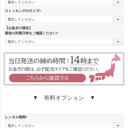
必
須
ストッキングのサイズ
)
(
必
須
【お急ぎの場合】
)
最短の到着日時をご確認ください
(
必
須
)
▼ 有料オプション ▼
レンタル期間
(