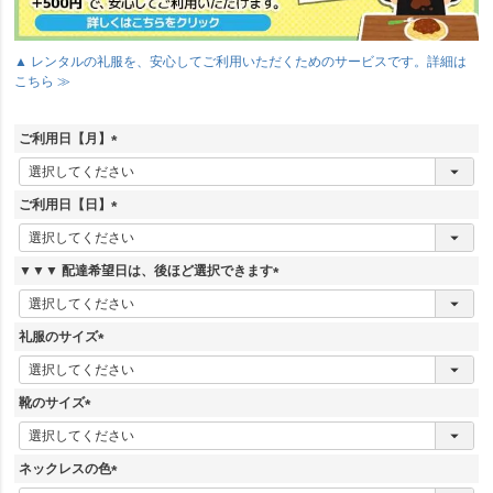
▲ レンタルの礼服を、安心してご利用いただくためのサービスです。詳細は
こちら ≫
ご利用日【月】
(
必
須
ご利用日【日】
)
(
必
須
▼▼▼ 配達希望日は、後ほど選択できます
)
(
必
須
礼服のサイズ
)
(
必
須
靴のサイズ
)
(
必
須
ネックレスの色
)
(