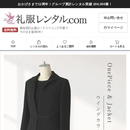
おかげさまで12周年！グループ累計レンタル実績 200,000着！
お問い合せ
マイページ
最短翌日お届け！クリーニング不要で
送料無料
そのまま返却OK！
TOP
レンタルの流れ
よくあるご質問
会社概要
カートを見る