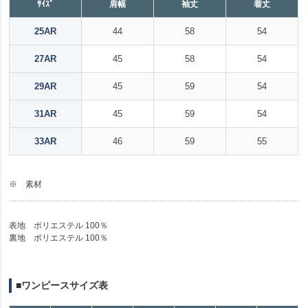
ｻｲｽﾞ
肩幅
袖丈
着丈
25AR
44
58
54
27AR
45
58
54
29AR
45
59
54
31AR
45
59
54
33AR
46
59
55
※ 素材
表地 ポリエステル 100％
裏地 ポリエステル 100％
■ワンピースサイズ表