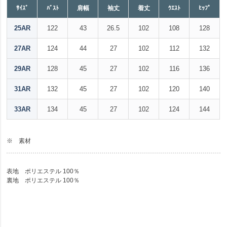
ｻｲｽﾞ
ﾊﾞｽﾄ
肩幅
袖丈
着丈
ｳｴｽﾄ
ﾋｯﾌﾟ
25AR
122
43
26.5
102
108
128
27AR
124
44
27
102
112
132
29AR
128
45
27
102
116
136
31AR
132
45
27
102
120
140
33AR
134
45
27
102
124
144
※ 素材
表地 ポリエステル 100％
裏地 ポリエステル 100％