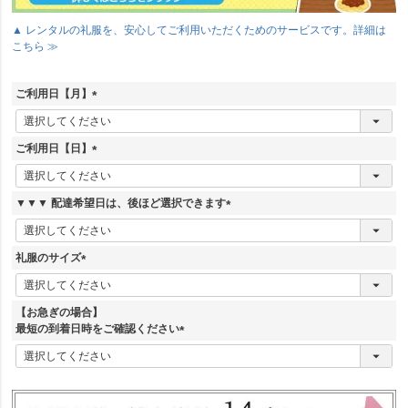
▲ レンタルの礼服を、安心してご利用いただくためのサービスです。詳細は
こちら ≫
ご利用日【月】
(
必
須
ご利用日【日】
)
(
必
須
▼▼▼ 配達希望日は、後ほど選択できます
)
(
必
須
礼服のサイズ
)
(
必
須
【お急ぎの場合】
)
最短の到着日時をご確認ください
(
必
須
)