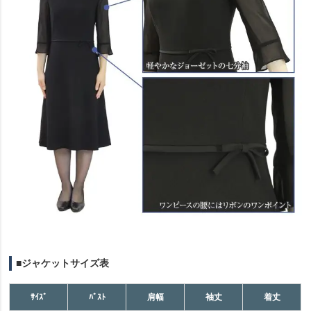
■ジャケットサイズ表
ｻｲｽﾞ
ﾊﾞｽﾄ
肩幅
袖丈
着丈