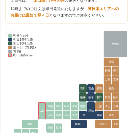
土日祝は、
「山口県」からのみ
の発送となります。
14時までのご注文は即日発送いたしますが、
東日本エリアへの
お届けは最短で翌々日
となりますのでご注意ください。
翌日午前中
翌日14時以降
翌日18時以降
北海道
翌々日（2日後）
3日後
山口拠点のみ
青森
秋田
岩手
山形
宮城
石川
富山
新潟
福島
福井
岐阜
長野
群馬
栃木
島根
鳥取
兵庫
京都
滋賀
山梨
埼玉
茨城
山口
愛知
広島
岡山
大阪
奈良
三重
静岡
東京
福岡
和歌山
神奈川
千葉
愛媛
香川
長崎
佐賀
大分