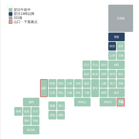
翌日午前中
翌日14時以降
3日後
北海道
山口・千葉拠点
青森
秋田
岩手
山形
宮城
石川
富山
新潟
福島
福井
岐阜
長野
群馬
栃木
島根
鳥取
兵庫
京都
滋賀
山梨
埼玉
茨城
山口
愛知
広島
岡山
大阪
奈良
三重
静岡
東京
福岡
和歌山
神奈川
千葉
愛媛
香川
長崎
佐賀
大分
高知
徳島
熊本
宮崎
鹿児島