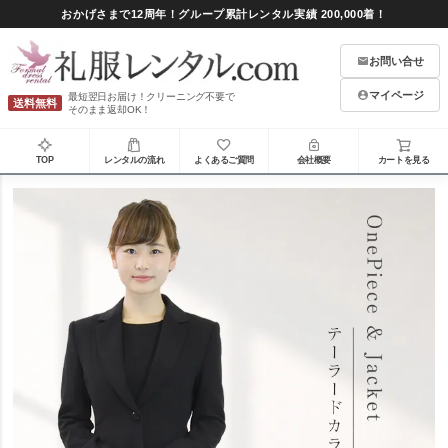
おかげさまで12周年！グループ累計レンタル実績 200,000着！
お問い合せ
マイページ
最短翌日お届け！クリーニング不要で
送料無料
そのまま返却OK！
TOP
レンタルの流れ
よくあるご質問
会社概要
カートを見る