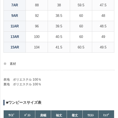
7AR
88
38
59.5
47.5
9AR
92
38.5
60
48
11AR
96
39.5
60
48.5
13AR
100
40.5
60
49
15AR
104
41.5
60.5
49.5
※ 素材
表地 ポリエステル 100％
裏地 ポリエステル 100％
■ワンピースサイズ表
ｻｲｽﾞ
ﾊﾞｽﾄ
肩幅
袖丈
着丈
ｳｴｽﾄ
ﾋｯﾌﾟ