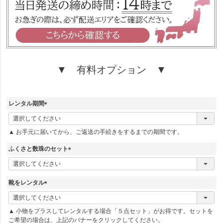
▼ 有料オプション ▼
レンタル期間
(
必
▲ お手元に届いてから、ご返送の手続きをするまでの期間です。
須
)
ふくさと数珠のセット
(
必
須
靴をレンタル
)
(
必
▲ 小物をプラスしてレンタルする場合「５点セット」がお得です。セットを
須
ご希望の場合は、上記のバナーをクリックしてください。
)