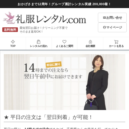
おかげさまで12周年！グループ累計レンタル実績 200,000着！
お問い合せ
マイページ
最短翌日お届け！クリーニング不要で
送料無料
そのまま返却OK！
TOP
レンタルの流れ
よくあるご質問
会社概要
カートを見る
★ 平日の注文は「翌日到着」が可能！