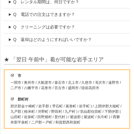
Q
レンタル期間は、何日ですか？
Q
電話での注文はできますか？
Q
クリーニングは必要ですか？
Q
返却はどのようにすればいいですか？
★ 「翌日 午前中」着が可能な岩手エリア
市
一関市 / 奥州市 / 大船渡市 / 釜石市 / 北上市 / 久慈市 / 滝沢市 / 遠野市 /
二戸市 / 八幡平市 / 花巻市 / 宮古市 / 盛岡市 / 陸前高田市
郡町村
胆沢郡金ケ崎町 / 岩手郡 ( 雫石町 / 葛巻町 / 岩手町 ) / 上閉伊郡大槌町 /
九戸郡 ( 軽米町 / 洋野町 / 野田村 / 九戸村 ) / 気仙郡住田町 / 下閉伊郡 (
山田町 / 岩泉町 / 田野畑村 / 普代村 ) / 紫波郡 ( 紫波町 / 矢巾町 ) / 西磐
井郡平泉町 / 二戸郡一戸町 / 和賀郡西和賀町