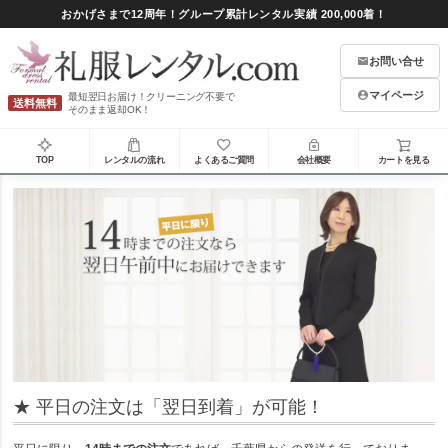
おかげさまで12周年！グループ累計レンタル実績 200,000着！
お問い合せ
マイページ
最短翌日お届け！クリーニング不要で
送料無料
そのまま返却OK！
TOP
レンタルの流れ
よくあるご質問
会社概要
カートを見る
★ 平日の注文は「翌日到着」が可能！