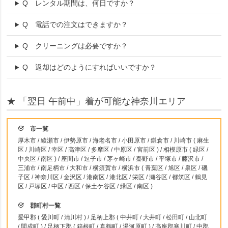
Q
レンタル期間は、何日ですか？
Q
電話での注文はできますか？
Q
クリーニングは必要ですか？
Q
返却はどのようにすればいいですか？
★ 「翌日 午前中」着が可能な神奈川エリア
市一覧
厚木市 / 綾瀬市 / 伊勢原市 / 海老名市 / 小田原市 / 鎌倉市 / 川崎市 ( 麻生
区 / 川崎区 / 幸区 / 高津区 / 多摩区 / 中原区 / 宮前区 ) / 相模原市 ( 緑区 /
中央区 / 南区 ) / 座間市 / 逗子市 / 茅ヶ崎市 / 秦野市 / 平塚市 / 藤沢市 /
三浦市 / 南足柄市 / 大和市 / 横須賀市 / 横浜市 ( 青葉区 / 旭区 / 泉区 / 磯
子区 / 神奈川区 / 金沢区 / 港南区 / 港北区 / 栄区 / 瀬谷区 / 都筑区 / 鶴見
区 / 戸塚区 / 中区 / 西区 / 保土ケ谷区 / 緑区 / 南区 )
郡町村一覧
愛甲郡 ( 愛川町 / 清川村 ) / 足柄上郡 ( 中井町 / 大井町 / 松田町 / 山北町
/ 開成町 ) / 足柄下郡 ( 箱根町 / 真鶴町 / 湯河原町 ) / 高座郡寒川町 / 中郡