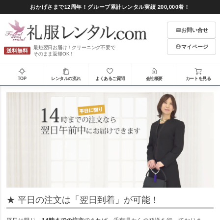
おかげさまで12周年！グループ累計レンタル実績 200,000着！
お問い合せ
マイページ
最短翌日お届け！クリーニング不要で
送料無料
そのまま返却OK！
TOP
レンタルの流れ
よくあるご質問
会社概要
カートを見る
★ 平日の注文は「翌日到着」が可能！