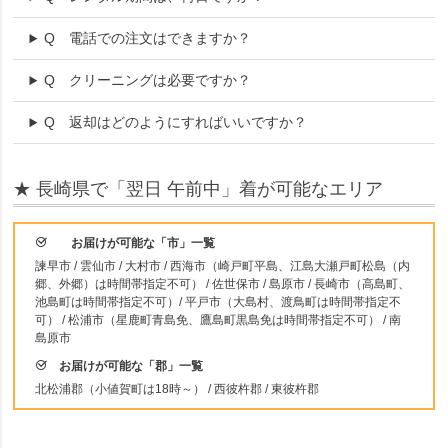
Q
電話での注文はできますか？
Q
クリーニングは必要ですか？
Q
返却はどのようにすればいいですか？
★ 長崎県で「翌日 午前中」着が可能なエリア
お届けが可能な「市」一覧
諫早市 / 雲仙市 / 大村市 / 西海市（崎戸町平島、江島大瀬戸町松島（内
郷、外郷）は時間帯指定不可） / 佐世保市 / 島原市 / 長崎市（高島町、
池島町は時間帯指定不可）/ 平戸市（大島村、渡鳥町は時間帯指定不
可） / 松浦市（星鹿町青島免、鷹島町黒島免は時間帯指定不可） / 南
島原市
お届けが可能な「郡」一覧
北松浦郡（小値賀町は18時～） / 西彼杵郡 / 東彼杵郡