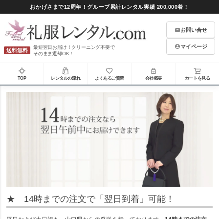
おかげさまで12周年！グループ累計レンタル実績 200,000着！
お問い合せ
マイページ
最短翌日お届け！クリーニング不要で
送料無料
そのまま返却OK！
TOP
レンタルの流れ
よくあるご質問
会社概要
カートを見る
★ 14時までの注文で「翌日到着」可能！