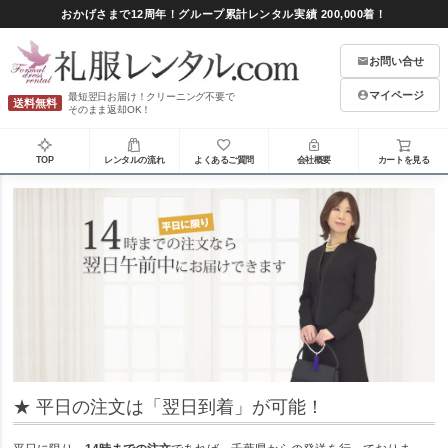
おかげさまで12周年！グループ累計レンタル実績 200,000着！
お問い合せ
マイページ
最短翌日お届け！クリーニング不要で
送料無料
そのまま返却OK！
TOP
レンタルの流れ
よくあるご質問
会社概要
カートを見る
★ 平日の注文は「翌日到着」が可能！