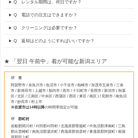
Q
レンタル期間は、何日ですか？
Q
電話での注文はできますか？
Q
クリーニングは必要ですか？
Q
返却はどのようにすればいいですか？
★ 「翌日 午前中」着が可能な新潟エリア
市
阿賀野市 / 糸魚川市 / 魚沼市 / 小千谷市 / 柏崎市 / 加茂市五泉市 / 三条
市 / 新発田市 / 上越市 / 胎内市 / 燕市 / 十日町市 / 長岡市 / 新潟市 ( 秋葉
区 / 北区 / 江南区 / 中央区 / 西蒲区 / 西区 / 東区 / 南区 ) / 見附市 / 南魚沼
市 / 妙高市 / 村上市
※佐渡市は14時以降
の時間帯指定が可能
郡町村
岩船郡関川村 / 刈羽郡刈羽村 / 北蒲原郡聖籠町 / 中魚沼郡津南町 / 三島
郡出雲崎町 / 南魚沼郡湯沢町 / 西蒲原郡弥彦村 / 東蒲原郡阿賀町 / 南蒲
原郡田上町