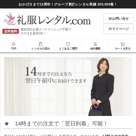
おかげさまで12周年！グループ累計レンタル実績 200,000着！
お問い合せ
マイページ
最短翌日お届け！クリーニング不要で
送料無料
そのまま返却OK！
TOP
レンタルの流れ
よくあるご質問
会社概要
カートを見る
★ 14時までの注文で「翌日到着」可能！