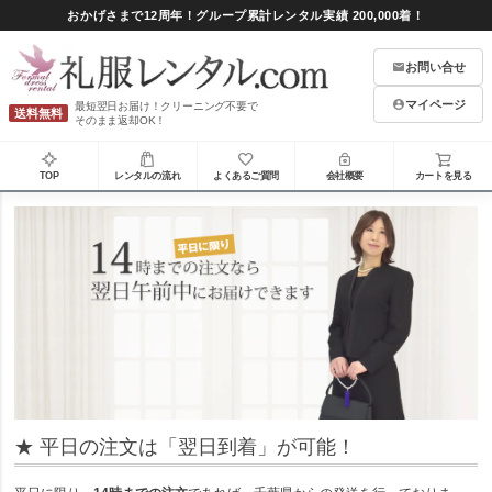
おかげさまで12周年！グループ累計レンタル実績 200,000着！
お問い合せ
マイページ
最短翌日お届け！クリーニング不要で
送料無料
そのまま返却OK！
TOP
レンタルの流れ
よくあるご質問
会社概要
カートを見る
★ 平日の注文は「翌日到着」が可能！