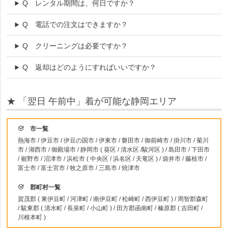
Q
レンタル期間は、何日ですか？
Q
電話での注文はできますか？
Q
クリーニングは必要ですか？
Q
返却はどのようにすればいいですか？
★ 「翌日 午前中」着が可能な静岡エリア
市一覧
熱海市 / 伊豆市 / 伊豆の国市 / 伊東市 / 磐田市 / 御前崎市 / 掛川市 / 菊川
市 / 湖西市 / 御殿場市 / 静岡市 ( 葵区 / 清水区 /駿河区 ) / 島田市 / 下田市
/ 裾野市 / 沼津市 / 浜松市 ( 中央区 / 浜名区 / 天竜区 ) / 袋井市 / 藤枝市 /
富士市 / 富士宮市 / 牧之原市 / 三島市 / 焼津市
郡町村一覧
賀茂郡 ( 東伊豆町 / 河津町 / 南伊豆町 / 松崎町 / 西伊豆町 ) / 周智郡森町
/ 駿東郡 ( 清水町 / 長泉町 / 小山町 ) / 田方郡函南町 / 榛原郡 ( 吉田町 /
川根本町 )