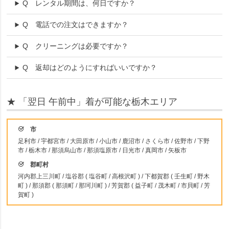
Q
レンタル期間は、何日ですか？
Q
電話での注文はできますか？
Q
クリーニングは必要ですか？
Q
返却はどのようにすればいいですか？
★ 「翌日 午前中」着が可能な栃木エリア
市
足利市 / 宇都宮市 / 大田原市 / 小山市 / 鹿沼市 / さくら市 / 佐野市 / 下野
市 / 栃木市 / 那須烏山市 / 那須塩原市 / 日光市 / 真岡市 / 矢板市
郡町村
河内郡上三川町 / 塩谷郡 ( 塩谷町 / 高根沢町 ) / 下都賀郡 ( 壬生町 / 野木
町 ) / 那須郡 ( 那須町 / 那珂川町 ) / 芳賀郡 ( 益子町 / 茂木町 / 市貝町 / 芳
賀町 )