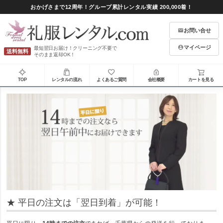
おかげさまで12周年！グループ累計レンタル実績 200,000着！
お問い合せ
マイページ
最短翌日お届け！クリーニング不要で
送料無料
そのまま返却OK！
TOP
レンタルの流れ
よくあるご質問
会社概要
カートを見る
★ 平日の注文は「翌日到着」が可能！