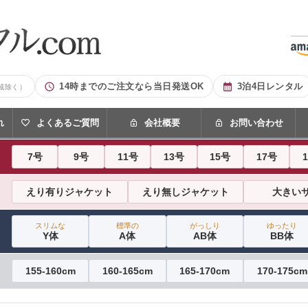
14時までのご注文なら当日発送OK
3泊4日レンタル
域除く）
れ
よくあるご質問
会社概要
お問い合わせ
7号
9号
11号
13号
15号
17号
えり有りジャケット
えり無しジャケット
大きい
スリムな
標準の
がっしり
ゆったり
Y体
A体
AB体
BB体
155-160cm
160-165cm
165-170cm
170-175cm