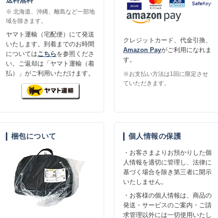
※ 北海道、沖縄、離島など一部地
域を除きます。
ヤマト運輸（宅配便）にて発送
クレジットカード、代金引換、
いたします。到着までのお時間
Amazon Pay
がご利用になれま
については
こちら
を参照くださ
す。
い。ご返却は「ヤマト運輸（着
払）」がご利用いただけます。
※お支払い方法は1回に限定させ
ていただきます。
梱包について
個人情報の保護
・お客さまよりお預かりした個
人情報を適切に管理し、法律に
基づく場合を除き第三者に開示
いたしません。
・お客様の個人情報は、商品の
発送・サービスのご案内・ご請
求管理以外には一切使用いたし