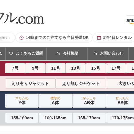
14時までのご注文なら当日発送OK
3泊4日レンタル
域除く）
れ
よくあるご質問
会社概要
お問い合わせ
7号
9号
11号
13号
15号
17号
えり有りジャケット
えり無しジャケット
大きい
スリムな
標準の
がっしり
ゆったり
Y体
A体
AB体
BB体
155-160cm
160-165cm
165-170cm
170-175cm