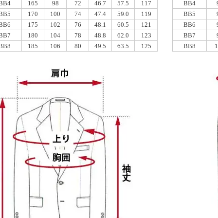
BB4
165
98
72
46.7
57.5
117
BB4
BB5
170
100
74
47.4
59.0
119
BB5
BB6
175
102
76
48.1
60.5
121
BB6
BB7
180
104
78
48.8
62.0
123
BB7
BB8
185
106
80
49.5
63.5
125
BB8