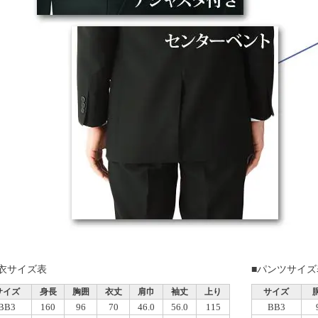
上衣サイズ表
■パンツサイズ
サイズ
身長
胸囲
衣丈
肩巾
袖丈
上り
サイズ
BB3
160
96
70
46.0
56.0
115
BB3