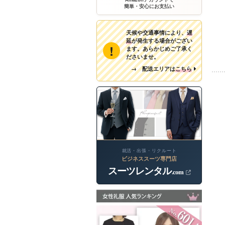
簡単・安心にお支払い
天候や交通事情により、
遅
延
が発生する場合がござい
!
ます。あらかじめご了承く
ださいませ。
→ 配送エリアは
こちら
就活・出張・リクルート
ビジネススーツ専門店
スーツレンタル
.com