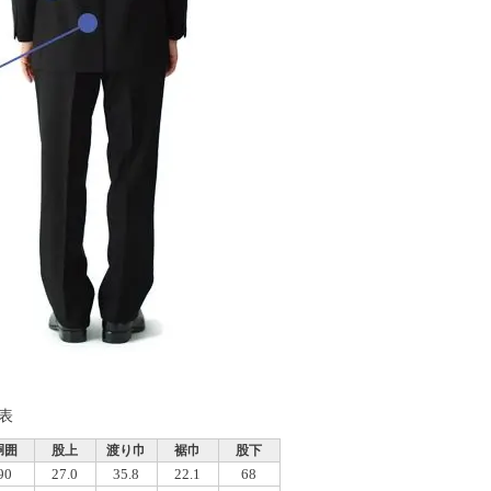
表
胴囲
股上
渡り巾
裾巾
股下
90
27.0
35.8
22.1
68