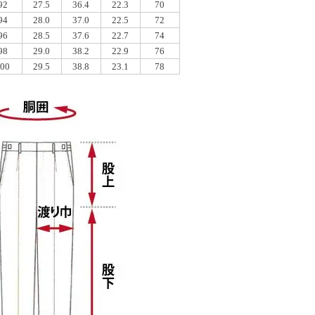
92
27.5
36.4
22.3
70
94
28.0
37.0
22.5
72
96
28.5
37.6
22.7
74
98
29.0
38.2
22.9
76
100
29.5
38.8
23.1
78