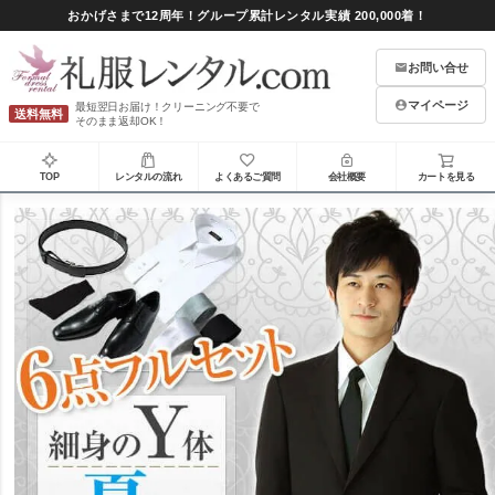
おかげさまで12周年！グループ累計レンタル実績 200,000着！
お問い合せ
マイページ
最短翌日お届け！クリーニング不要で
送料無料
そのまま返却OK！
TOP
レンタルの流れ
よくあるご質問
会社概要
カートを見る