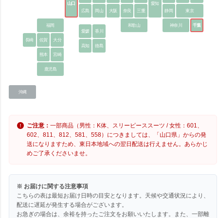
山口
愛知
広島
岡山
大阪
奈良
三重
静岡
東京
福岡
和歌山
神奈川
千葉
愛媛
香川
長崎
佐賀
大分
高知
徳島
熊本
宮崎
鹿児島
沖縄
ご注意：
一部商品（男性：K体、スリーピーススーツ / 女性：601、
602、811、812、581、558）につきましては、「山口県」からの発
送になりますため、東日本地域への翌日配送は行えません。あらかじ
めご了承くださいませ。
※ お届けに関する注意事項
こちらの表は最短お届け日時の目安となります。天候や交通状況により、
配送に遅延が発生する場合がございます。
お急ぎの場合は、余裕を持ったご注文をお願いいたします。また、一部離