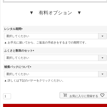
▼ 有料オプション ▼
レンタル期間
(
必
▲ お手元に届いてから、ご返送の手続きをするまでの期間です。
須
)
ふくさと数珠のセット
(
必
須
補償パックについて
)
(
必
▲ 詳しくは下記のバナーをクリックください。
須
)
お気に入りに登録する