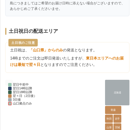
島につきましてはご希望のお届け日時に添えない場合がございますので、
あらかじめご了承くださいませ。
土日祝日の配送エリア
土日祝のご注意
土日祝は、
「山口県」からのみ
の発送となります。
14時までのご注文は即日発送いたしますが、
東日本エリアへのお届
けは最短で翌々日
となりますのでご注意ください。
翌日午前中
翌日14時以降
翌日18時以降
北海道
翌々日（2日後）
3日後
山口拠点のみ
青森
秋田
岩手
山形
宮城