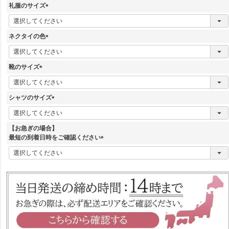
須
礼服のサイズ
)
(
必
須
ネクタイの色
)
(
必
須
靴のサイズ
)
(
必
須
シャツのサイズ
)
(
必
須
【お急ぎの場合】
)
最短の到着日時をご確認ください
(
必
須
)