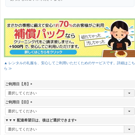
▲ レンタルの礼服を、安心してご利用いただくためのサービスです。詳細はこ
ら ≫
ご利用日【月】
(
必
須
ご利用日【日】
)
(
必
須
▼▼▼ 配達希望日は、後ほど選択できます
)
(
必