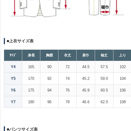
■上衣サイズ表
ｻｲｽﾞ
身長
胸囲
衣丈
肩巾
袖丈
上り
Y4
165
90
72
44.5
57.5
102
Y5
170
92
74
45.2
59.0
104
Y6
175
94
76
45.9
60.5
106
Y7
180
96
78
46.6
62.0
108
■パンツサイズ表