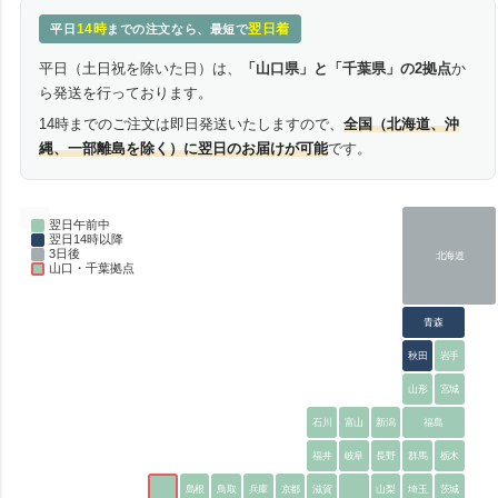
14時
翌日着
平日
までの注文なら、最短で
平日（土日祝を除いた日）は、
「山口県」と「千葉県」の2拠点
か
ら発送を行っております。
14時までのご注文は即日発送いたしますので、
全国（北海道、沖
縄、一部離島を除く）に翌日のお届けが可能
です。
翌日午前中
翌日14時以降
3日後
北海道
山口・千葉拠点
青森
秋田
岩手
山形
宮城
石川
富山
新潟
福島
福井
岐阜
長野
群馬
栃木
島根
鳥取
兵庫
京都
滋賀
山梨
埼玉
茨城