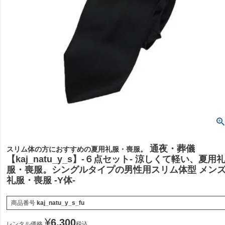
通夜・葬儀
スリム体の方におすすめの夏用礼服・喪服。
【kaj_natu_y_s】-６点セット- 涼しくて軽い、夏用
服・喪服。シングルタイプの男性用スリム体型 メン
礼服・喪服 -Y体-
商品番号
kaj_natu_y_s_fu
¥
6,300
レンタル価格
税込