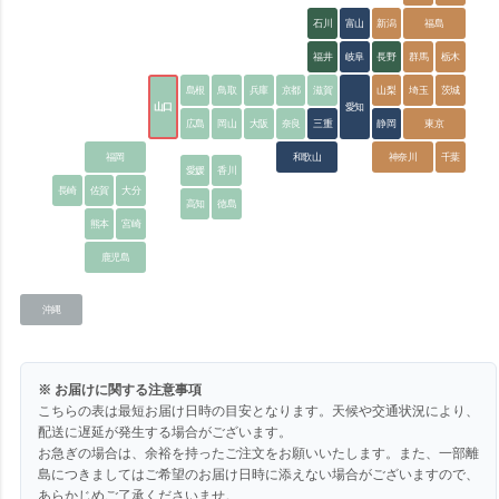
石川
富山
新潟
福島
福井
岐阜
長野
群馬
栃木
島根
鳥取
兵庫
京都
滋賀
山梨
埼玉
茨城
山口
愛知
広島
岡山
大阪
奈良
三重
静岡
東京
福岡
和歌山
神奈川
千葉
愛媛
香川
長崎
佐賀
大分
高知
徳島
熊本
宮崎
鹿児島
沖縄
※ お届けに関する注意事項
こちらの表は最短お届け日時の目安となります。天候や交通状況により、
配送に遅延が発生する場合がございます。
お急ぎの場合は、余裕を持ったご注文をお願いいたします。また、一部離
島につきましてはご希望のお届け日時に添えない場合がございますので、
あらかじめご了承くださいませ。