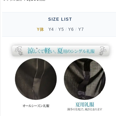
SIZE LIST
Y体
Y4
/
Y5
/
Y6
/
Y7