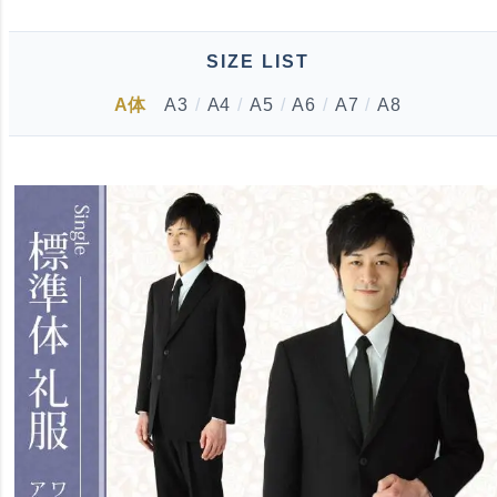
SIZE LIST
A体
A3
/
A4
/
A5
/
A6
/
A7
/
A8