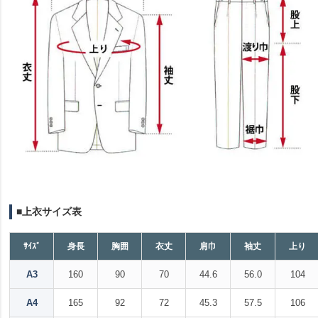
■上衣サイズ表
ｻｲｽﾞ
身長
胸囲
衣丈
肩巾
袖丈
上り
A3
160
90
70
44.6
56.0
104
A4
165
92
72
45.3
57.5
106