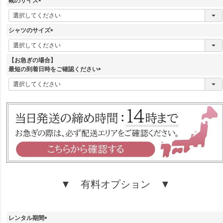
靴のサイズ
)
(
必
須
シャツのサイズ
)
(
必
須
【お急ぎの場合】
)
最短の到着日時をご確認ください
(
必
須
)
▼ 有料オプション ▼
レンタル期間