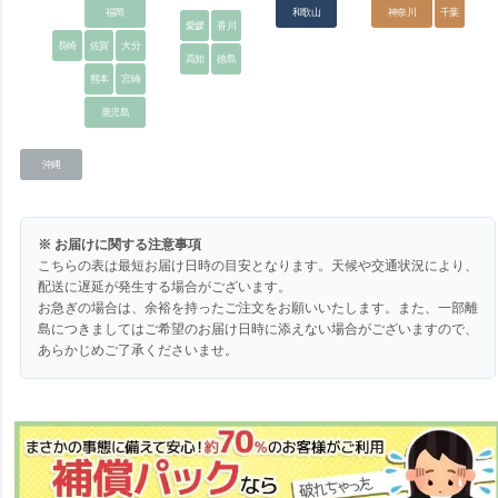
福岡
和歌山
神奈川
千葉
愛媛
香川
長崎
佐賀
大分
高知
徳島
熊本
宮崎
鹿児島
沖縄
※ お届けに関する注意事項
こちらの表は最短お届け日時の目安となります。天候や交通状況により、
配送に遅延が発生する場合がございます。
お急ぎの場合は、余裕を持ったご注文をお願いいたします。また、一部離
島につきましてはご希望のお届け日時に添えない場合がございますので、
あらかじめご了承くださいませ。