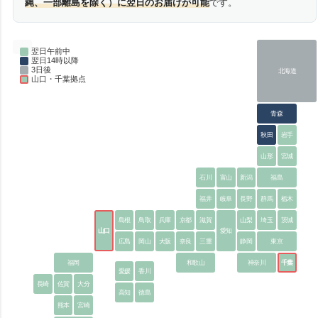
縄、一部離島を除く）に翌日のお届けが可能
です。
翌日午前中
翌日14時以降
3日後
北海道
山口・千葉拠点
青森
秋田
岩手
山形
宮城
石川
富山
新潟
福島
福井
岐阜
長野
群馬
栃木
島根
鳥取
兵庫
京都
滋賀
山梨
埼玉
茨城
山口
愛知
広島
岡山
大阪
奈良
三重
静岡
東京
福岡
和歌山
神奈川
千葉
愛媛
香川
長崎
佐賀
大分
高知
徳島
熊本
宮崎