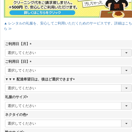
▲ レンタルの礼服を、安心してご利用いただくためのサービスです。詳細はこ
ら ≫
ご利用日【月】
(
必
須
ご利用日【日】
)
(
必
須
▼▼▼ 配達希望日は、後ほど選択できます
)
(
必
須
礼服のサイズ
)
(
必
須
ネクタイの色
)
(
必
須