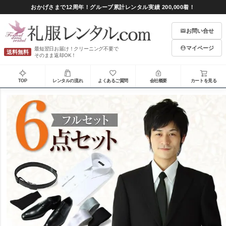
おかげさまで12周年！グループ累計レンタル実績 200,000着！
お問い合せ
マイページ
最短翌日お届け！クリーニング不要で
送料無料
そのまま返却OK！
TOP
レンタルの流れ
よくあるご質問
会社概要
カートを見る