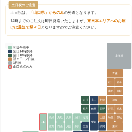
土日祝のご注意
土日祝は、
「山口県」からのみ
の発送となります。
14時までのご注文は即日発送いたしますが、
東日本エリアへのお届
けは最短で翌々日
となりますのでご注意ください。
翌日午前中
翌日14時以降
翌日18時以降
北海道
翌々日（2日後）
3日後
山口拠点のみ
青森
秋田
岩手
山形
宮城
石川
富山
新潟
福島
福井
岐阜
長野
群馬
栃木
島根
鳥取
兵庫
京都
滋賀
山梨
埼玉
茨城
山口
愛知
広島
岡山
大阪
奈良
三重
静岡
東京