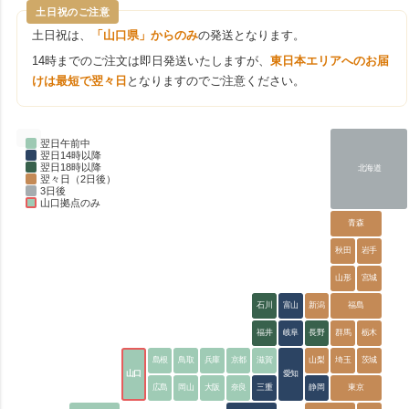
土日祝のご注意
土日祝は、
「山口県」からのみ
の発送となります。
14時までのご注文は即日発送いたしますが、
東日本エリアへのお届
けは最短で翌々日
となりますのでご注意ください。
翌日午前中
翌日14時以降
翌日18時以降
北海道
翌々日（2日後）
3日後
山口拠点のみ
青森
秋田
岩手
山形
宮城
石川
富山
新潟
福島
福井
岐阜
長野
群馬
栃木
島根
鳥取
兵庫
京都
滋賀
山梨
埼玉
茨城
山口
愛知
広島
岡山
大阪
奈良
三重
静岡
東京