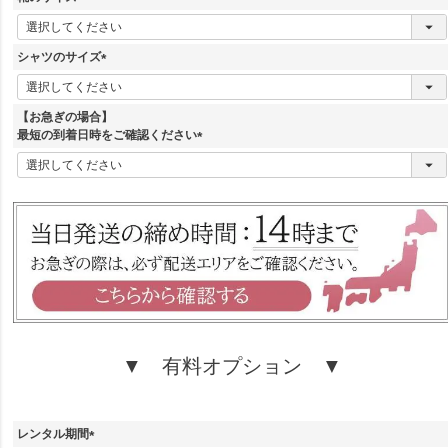
)
(
必
須
シャツのサイズ
)
(
必
須
【お急ぎの場合】
)
最短の到着日時をご確認ください
(
必
須
)
▼ 有料オプション ▼
レンタル期間