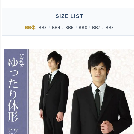
SIZE LIST
BB体
BB3
/
BB4
/
BB5
/
BB6
/
BB7
/
BB8