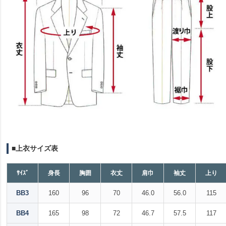
■上衣サイズ表
ｻｲｽﾞ
身長
胸囲
衣丈
肩巾
袖丈
上り
BB3
160
96
70
46.0
56.0
115
BB4
165
98
72
46.7
57.5
117