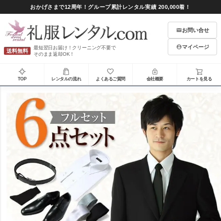
おかげさまで12周年！グループ累計レンタル実績 200,000着！
お問い合せ
マイページ
最短翌日お届け！クリーニング不要で
送料無料
そのまま返却OK！
TOP
レンタルの流れ
よくあるご質問
会社概要
カートを見る