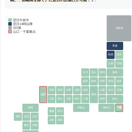
翌日午前中
翌日14時以降
3日後
北海道
山口・千葉拠点
青森
秋田
岩手
山形
宮城
石川
富山
新潟
福島
福井
岐阜
長野
群馬
栃木
島根
鳥取
兵庫
京都
滋賀
山梨
埼玉
茨城
山口
愛知
広島
岡山
大阪
奈良
三重
静岡
東京
福岡
和歌山
神奈川
千葉
愛媛
香川
長崎
佐賀
大分
高知
徳島
熊本
宮崎