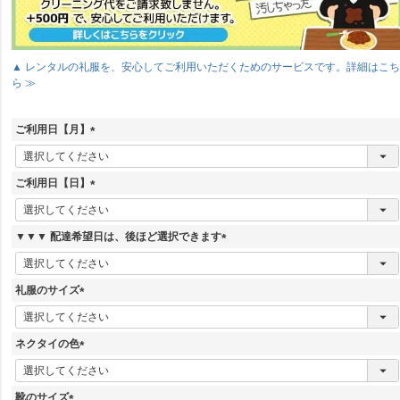
▲ レンタルの礼服を、安心してご利用いただくためのサービスです。詳細はこ
ら ≫
ご利用日【月】
(
必
須
ご利用日【日】
)
(
必
須
▼▼▼ 配達希望日は、後ほど選択できます
)
(
必
須
礼服のサイズ
)
(
必
須
ネクタイの色
)
(
必
須
靴のサイズ