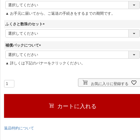
(
必
▲ お手元に届いてから、ご返送の手続きをするまでの期間です。
須
)
ふくさと数珠のセット
(
必
須
補償パックについて
)
(
必
▲ 詳しくは下記のバナーをクリックください。
須
)
お気に入りに登録する
カートに入れる
返品特約について