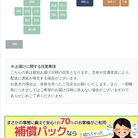
福岡
和歌山
神奈川
千葉
愛媛
香川
長崎
佐賀
大分
高知
徳島
熊本
宮崎
鹿児島
沖縄
※ お届けに関する注意事項
こちらの表は最短お届け日時の目安となります。天候や交通状況により、
配送に遅延が発生する場合がございます。
お急ぎの場合は、余裕を持ったご注文をお願いいたします。また、一部離
島につきましてはご希望のお届け日時に添えない場合がございますので、
あらかじめご了承くださいませ。