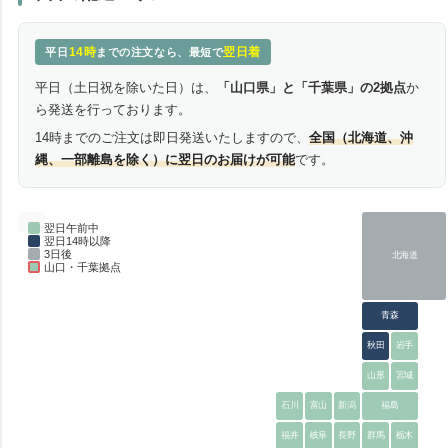
14時
翌日着
平日
までの注文なら、最短で
平日（土日祝を除いた日）は、
「山口県」と「千葉県」の2拠点
か
ら発送を行っております。
14時までのご注文は即日発送いたしますので、
全国（北海道、沖
縄、一部離島を除く）に翌日のお届けが可能
です。
翌日午前中
翌日14時以降
3日後
北海道
山口・千葉拠点
青森
秋田
岩手
山形
宮城
石川
富山
新潟
福島
福井
岐阜
長野
群馬
栃木