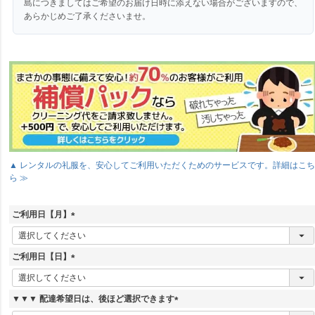
島につきましてはご希望のお届け日時に添えない場合がございますので、
あらかじめご了承くださいませ。
▲ レンタルの礼服を、安心してご利用いただくためのサービスです。詳細はこ
ら ≫
ご利用日【月】
(
必
須
ご利用日【日】
)
(
必
須
▼▼▼ 配達希望日は、後ほど選択できます
)
(