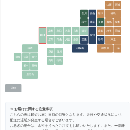
山形
宮城
石川
富山
新潟
福島
福井
岐阜
長野
群馬
栃木
島根
鳥取
兵庫
京都
滋賀
山梨
埼玉
茨城
山口
愛知
広島
岡山
大阪
奈良
三重
静岡
東京
福岡
和歌山
神奈川
千葉
愛媛
香川
長崎
佐賀
大分
高知
徳島
熊本
宮崎
鹿児島
沖縄
※ お届けに関する注意事項
こちらの表は最短お届け日時の目安となります。天候や交通状況により、
配送に遅延が発生する場合がございます。
お急ぎの場合は、余裕を持ったご注文をお願いいたします。また、一部離