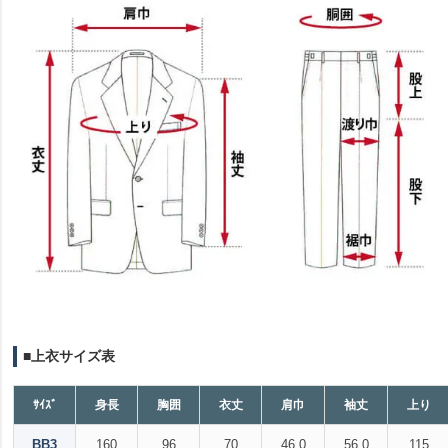
■上衣サイズ表
ｻｲｽﾞ
身長
胸囲
衣丈
肩巾
袖丈
上り
BB3
160
96
70
46.0
56.0
115