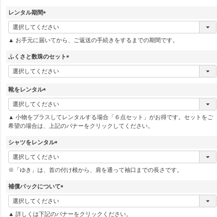
レンタル期間
(
必
▲ お手元に届いてから、ご返送の手続きをするまでの期間です。
須
)
ふくさと数珠のセット
(
必
須
靴をレンタル
)
(
必
▲ 小物をプラスしてレンタルする場合「６点セット」がお得です。セットをご
須
希望の場合は、上記のバナーをクリックしてください。
)
シャツをレンタル
(
必
※「ゆき」は、首の付け根から、肩を通って袖口までの長さです。
須
)
補償パックについて
(
必
▲ 詳しくは下記のバナーをクリックください。
須