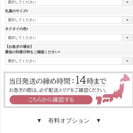
必
須
礼服のサイズ
)
(
必
須
ネクタイの色
)
(
必
須
【お急ぎの場合】
)
最短の到着日時をご確認ください
(
必
須
)
▼ 有料オプション ▼