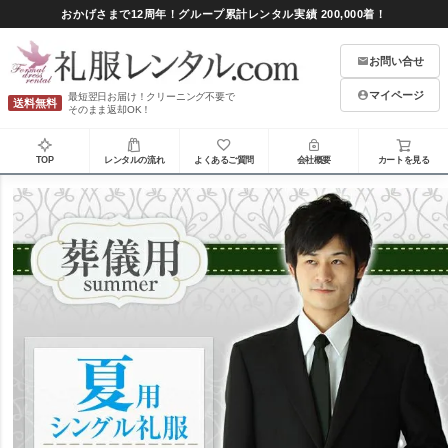
おかげさまで12周年！グループ累計レンタル実績 200,000着！
お問い合せ
マイページ
最短翌日お届け！クリーニング不要で
送料無料
そのまま返却OK！
TOP
レンタルの流れ
よくあるご質問
会社概要
カートを見る