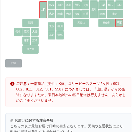
島根
鳥取
兵庫
京都
滋賀
山梨
埼玉
茨城
山口
愛知
広島
岡山
大阪
奈良
三重
静岡
東京
福岡
和歌山
神奈川
千葉
愛媛
香川
長崎
佐賀
大分
高知
徳島
熊本
宮崎
鹿児島
沖縄
ご注意：
一部商品（男性：K体、スリーピーススーツ / 女性：601、
602、811、812、581、558）につきましては、「山口県」からの発
送になりますため、東日本地域への翌日配送は行えません。あらかじ
めご了承くださいませ。
※ お届けに関する注意事項
こちらの表は最短お届け日時の目安となります。天候や交通状況により、
配送に遅延が発生する場合がございます。