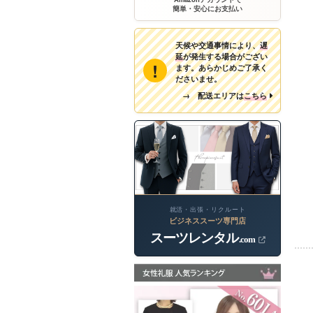
簡単・安心にお支払い
天候や交通事情により、
遅
延
が発生する場合がござい
!
ます。あらかじめご了承く
ださいませ。
→ 配送エリアは
こちら
就活・出張・リクルート
ビジネススーツ専門店
スーツレンタル
.com