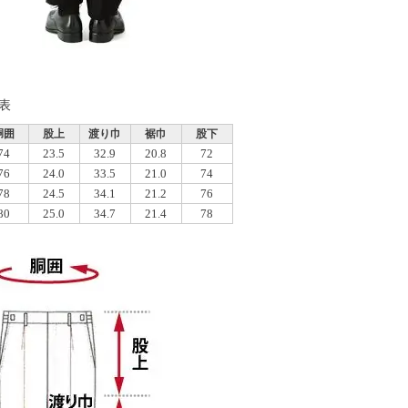
表
胴囲
股上
渡り巾
裾巾
股下
74
23.5
32.9
20.8
72
76
24.0
33.5
21.0
74
78
24.5
34.1
21.2
76
80
25.0
34.7
21.4
78