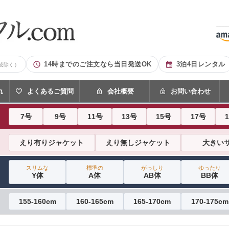
14時までのご注文なら当日発送OK
3泊4日レンタル
域除く）
れ
よくあるご質問
会社概要
お問い合わせ
7号
9号
11号
13号
15号
17号
えり有りジャケット
えり無しジャケット
大きい
スリムな
標準の
がっしり
ゆったり
Y体
A体
AB体
BB体
155-160cm
160-165cm
165-170cm
170-175cm