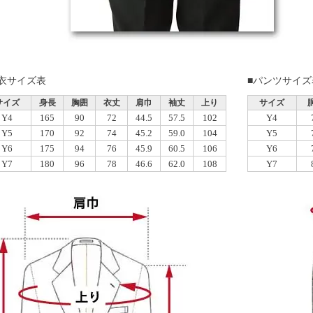
上衣サイズ表
■パンツサイズ
サイズ
身長
胸囲
衣丈
肩巾
袖丈
上り
サイズ
Y4
165
90
72
44.5
57.5
102
Y4
Y5
170
92
74
45.2
59.0
104
Y5
Y6
175
94
76
45.9
60.5
106
Y6
Y7
180
96
78
46.6
62.0
108
Y7