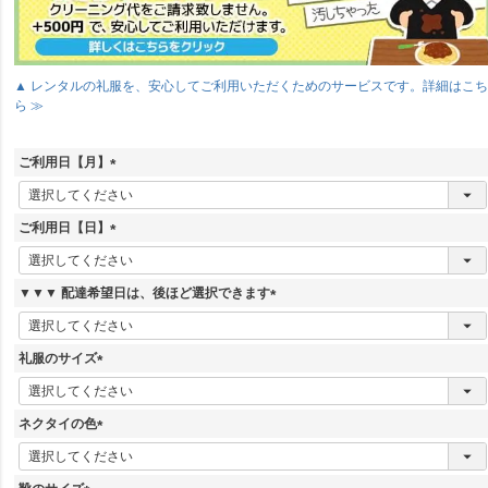
▲ レンタルの礼服を、安心してご利用いただくためのサービスです。詳細はこ
ら ≫
ご利用日【月】
(
必
須
ご利用日【日】
)
(
必
須
▼▼▼ 配達希望日は、後ほど選択できます
)
(
必
須
礼服のサイズ
)
(
必
須
ネクタイの色
)
(
必
須