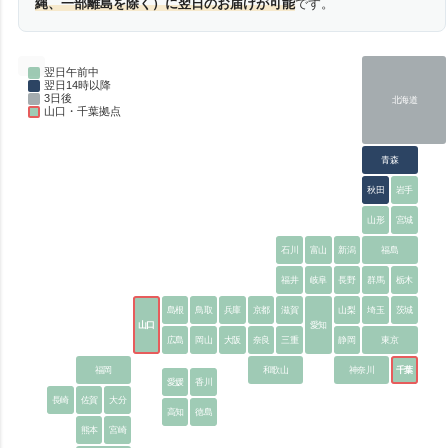
縄、一部離島を除く）に翌日のお届けが可能
です。
翌日午前中
翌日14時以降
3日後
北海道
山口・千葉拠点
青森
秋田
岩手
山形
宮城
石川
富山
新潟
福島
福井
岐阜
長野
群馬
栃木
島根
鳥取
兵庫
京都
滋賀
山梨
埼玉
茨城
山口
愛知
広島
岡山
大阪
奈良
三重
静岡
東京
福岡
和歌山
神奈川
千葉
愛媛
香川
長崎
佐賀
大分
高知
徳島
熊本
宮崎