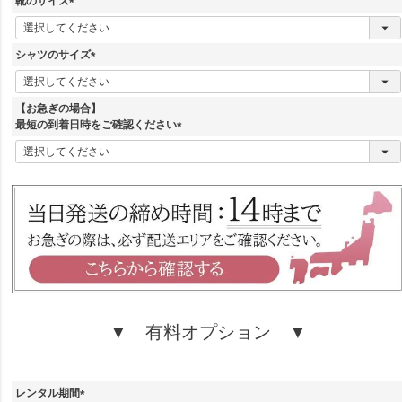
靴のサイズ
)
(
必
須
シャツのサイズ
)
(
必
須
【お急ぎの場合】
)
最短の到着日時をご確認ください
(
必
須
)
▼ 有料オプション ▼
レンタル期間