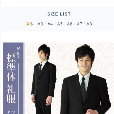
SIZE LIST
A体
A3
/
A4
/
A5
/
A6
/
A7
/
A8