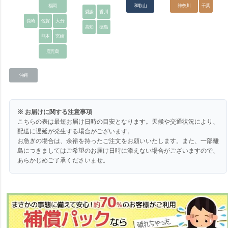
福岡
和歌山
神奈川
千葉
愛媛
香川
長崎
佐賀
大分
高知
徳島
熊本
宮崎
鹿児島
沖縄
※ お届けに関する注意事項
こちらの表は最短お届け日時の目安となります。天候や交通状況により、
配送に遅延が発生する場合がございます。
お急ぎの場合は、余裕を持ったご注文をお願いいたします。また、一部離
島につきましてはご希望のお届け日時に添えない場合がございますので、
あらかじめご了承くださいませ。