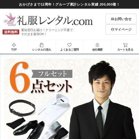
おかげさまで12周年！グループ累計レンタル実績 200,000着！
お問い合せ
マイページ
最短翌日お届け！クリーニング不要で
送料無料
そのまま返却OK！
TOP
レンタルの流れ
よくあるご質問
会社概要
カートを見る