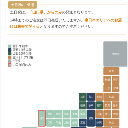
土日祝のご注意
土日祝は、
「山口県」からのみ
の発送となります。
14時までのご注文は即日発送いたしますが、
東日本エリアへのお届
けは最短で翌々日
となりますのでご注意ください。
翌日午前中
翌日14時以降
翌日18時以降
北海道
翌々日（2日後）
3日後
山口拠点のみ
青森
秋田
岩手
山形
宮城
石川
富山
新潟
福島
福井
岐阜
長野
群馬
栃木
島根
鳥取
兵庫
京都
滋賀
山梨
埼玉
茨城
山口
愛知
広島
岡山
大阪
奈良
三重
静岡
東京