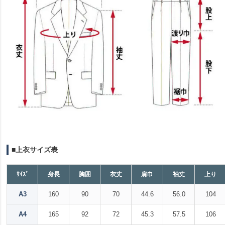
■上衣サイズ表
ｻｲｽﾞ
身長
胸囲
衣丈
肩巾
袖丈
上り
A3
160
90
70
44.6
56.0
104
A4
165
92
72
45.3
57.5
106