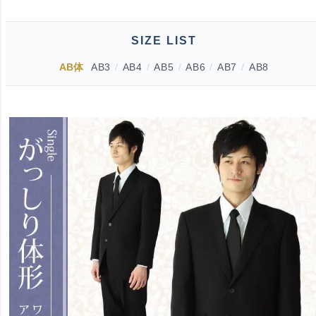
SIZE LIST
AB体
AB3
/
AB4
/
AB5
/
AB6
/
AB7
/
AB8