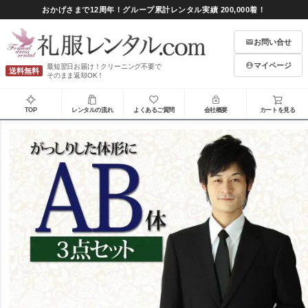
おかげさまで12周年！グループ累計レンタル実績 200,000着！
お問い合せ
マイページ
最短翌日お届け！クリーニング不要で
送料無料
そのまま返却OK！
TOP
レンタルの流れ
よくあるご質問
会社概要
カートを見る