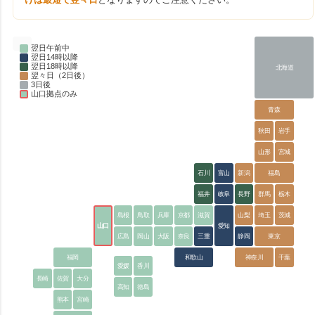
翌日午前中
翌日14時以降
翌日18時以降
北海道
翌々日（2日後）
3日後
山口拠点のみ
青森
秋田
岩手
山形
宮城
石川
富山
新潟
福島
福井
岐阜
長野
群馬
栃木
島根
鳥取
兵庫
京都
滋賀
山梨
埼玉
茨城
山口
愛知
広島
岡山
大阪
奈良
三重
静岡
東京
福岡
和歌山
神奈川
千葉
愛媛
香川
長崎
佐賀
大分
高知
徳島
熊本
宮崎