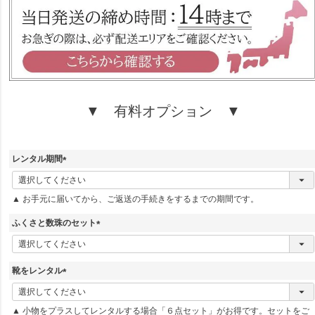
)
▼ 有料オプション ▼
レンタル期間
(
必
▲ お手元に届いてから、ご返送の手続きをするまでの期間です。
須
)
ふくさと数珠のセット
(
必
須
靴をレンタル
)
(
必
▲ 小物をプラスしてレンタルする場合「６点セット」がお得です。セットをご
須