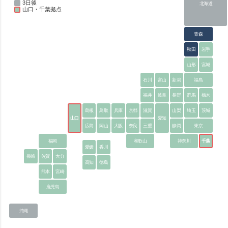
3日後
北海道
山口・千葉拠点
青森
秋田
岩手
山形
宮城
石川
富山
新潟
福島
福井
岐阜
長野
群馬
栃木
島根
鳥取
兵庫
京都
滋賀
山梨
埼玉
茨城
山口
愛知
広島
岡山
大阪
奈良
三重
静岡
東京
福岡
和歌山
神奈川
千葉
愛媛
香川
長崎
佐賀
大分
高知
徳島
熊本
宮崎
鹿児島
沖縄