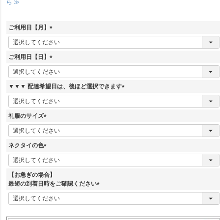
ら ≫
ご利用日【月】
(
必
須
ご利用日【日】
)
(
必
須
▼▼▼ 配達希望日は、後ほど選択できます
)
(
必
須
礼服のサイズ
)
(
必
須
ネクタイの色
)
(
必
須
【お急ぎの場合】
)
最短の到着日時をご確認ください
(
必
須