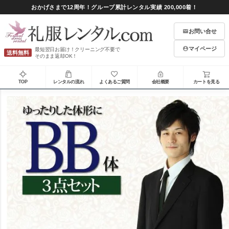
おかげさまで12周年！グループ累計レンタル実績 200,000着！
お問い合せ
マイページ
最短翌日お届け！クリーニング不要で
送料無料
そのまま返却OK！
TOP
レンタルの流れ
よくあるご質問
会社概要
カートを見る