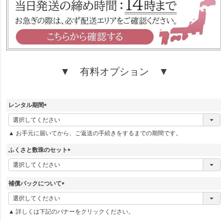
▼ 有料オプション ▼
レンタル期間
(
必
▲ お手元に届いてから、ご返送の手続きをするまでの期間です。
須
)
ふくさと数珠のセット
(
必
須
補償パックについて
)
(
必
▲ 詳しくは下記のバナーをクリックください。
須
)