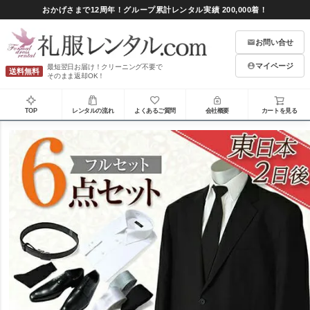
おかげさまで12周年！グループ累計レンタル実績 200,000着！
お問い合せ
マイページ
最短翌日お届け！クリーニング不要で
送料無料
そのまま返却OK！
TOP
レンタルの流れ
よくあるご質問
会社概要
カートを見る