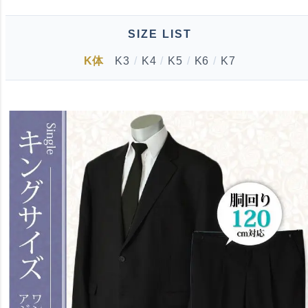
SIZE LIST
K体
K3
/
K4
/
K5
/
K6
/
K7