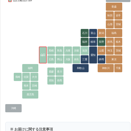
山口拠点のみ
青森
秋田
岩手
山形
宮城
石川
富山
新潟
福島
福井
岐阜
長野
群馬
栃木
島根
鳥取
兵庫
京都
滋賀
山梨
埼玉
茨城
山口
愛知
広島
岡山
大阪
奈良
三重
静岡
東京
福岡
和歌山
神奈川
千葉
愛媛
香川
長崎
佐賀
大分
高知
徳島
熊本
宮崎
鹿児島
沖縄
※ お届けに関する注意事項