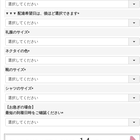
(
必
須
▼▼▼ 配達希望日は、後ほど選択できます
)
(
必
須
礼服のサイズ
)
(
必
須
ネクタイの色
)
(
必
須
靴のサイズ
)
(
必
須
シャツのサイズ
)
(
必
須
【お急ぎの場合】
)
最短の到着日時をご確認ください
(
必
須
)