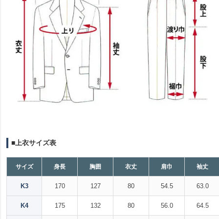
■上衣サイズ表
サイズ
身長
胸囲
衣丈
肩巾
袖丈
K3
170
127
80
54.5
63.0
K4
175
132
80
56.0
64.5