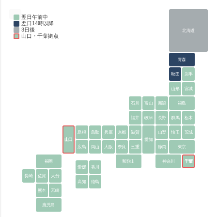
翌日午前中
翌日14時以降
3日後
北海道
山口・千葉拠点
青森
秋田
岩手
山形
宮城
石川
富山
新潟
福島
福井
岐阜
長野
群馬
栃木
島根
鳥取
兵庫
京都
滋賀
山梨
埼玉
茨城
山口
愛知
広島
岡山
大阪
奈良
三重
静岡
東京
福岡
和歌山
神奈川
千葉
愛媛
香川
長崎
佐賀
大分
高知
徳島
熊本
宮崎
鹿児島