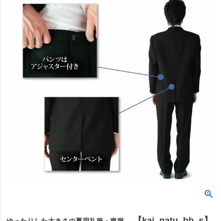
【kaj_natu_bb_s】