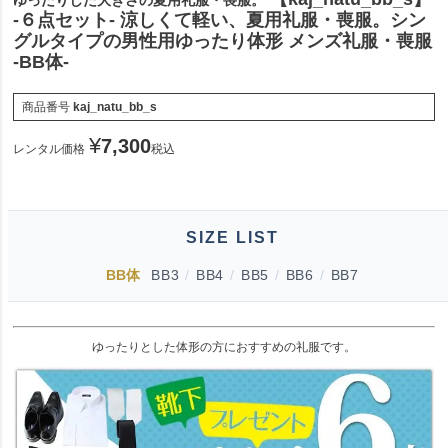
ゆったりした大きさの夏用礼服・喪服。
-６点セット- 涼しくて軽い、夏用礼服・喪服。シン
グルタイプの男性用ゆったり体形 メンズ礼服・喪服
-BB体-
商品番号
kaj_natu_bb_s
¥
7,300
レンタル価格
税込
SIZE LIST
BB体
BB3
/
BB4
/
BB5
/
BB6
/
BB7
ゆったりとした体形の方におすすめの礼服です。