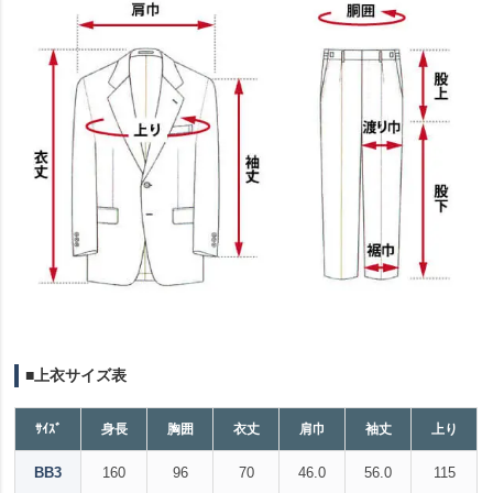
■上衣サイズ表
ｻｲｽﾞ
身長
胸囲
衣丈
肩巾
袖丈
上り
BB3
160
96
70
46.0
56.0
115