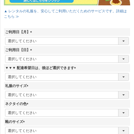
▲ レンタルの礼服を、安心してご利用いただくためのサービスです。詳細は
こちら ≫
ご利用日【月】
(
必
須
ご利用日【日】
)
(
必
須
▼▼▼ 配達希望日は、後ほど選択できます
)
(
必
須
礼服のサイズ
)
(
必
須
ネクタイの色
)
(
必
須
靴のサイズ
)
(
必