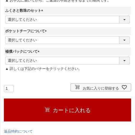
▲ お手元に届いてから、ご返送の手続きをするまでの期間です。
須
)
ふくさと数珠のセット
(
必
須
ポケットチーフについて
)
(
必
須
補償パックについて
)
(
必
▲ 詳しくは下記のバナーをクリックください。
須
)
お気に入りに登録する
カートに入れる
返品特約について