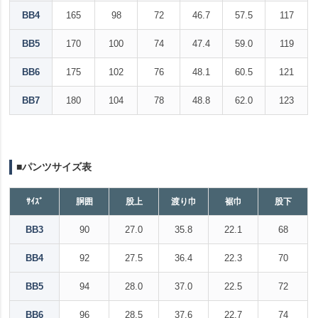
BB4
165
98
72
46.7
57.5
117
BB5
170
100
74
47.4
59.0
119
BB6
175
102
76
48.1
60.5
121
BB7
180
104
78
48.8
62.0
123
■パンツサイズ表
ｻｲｽﾞ
胴囲
股上
渡り巾
裾巾
股下
BB3
90
27.0
35.8
22.1
68
BB4
92
27.5
36.4
22.3
70
BB5
94
28.0
37.0
22.5
72
BB6
96
28.5
37.6
22.7
74