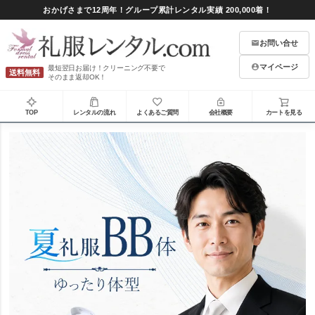
おかげさまで12周年！グループ累計レンタル実績 200,000着！
お問い合せ
マイページ
最短翌日お届け！クリーニング不要で
送料無料
そのまま返却OK！
TOP
レンタルの流れ
よくあるご質問
会社概要
カートを見る