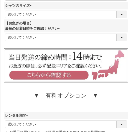
須
シャツのサイズ
)
(
必
須
【お急ぎの場合】
)
最短の到着日時をご確認ください
(
必
須
)
▼ 有料オプション ▼
レンタル期間
(
必