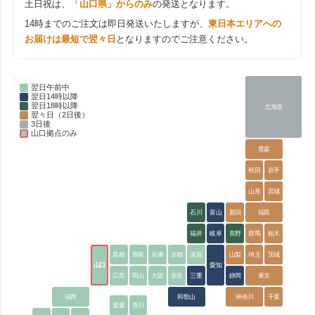
土日祝は、
「山口県」からのみ
の発送となります。
14時までのご注文は即日発送いたしますが、
東日本エリアへの
お届けは最短で翌々日
となりますのでご注意ください。
翌日午前中
翌日14時以降
翌日18時以降
北海道
翌々日（2日後）
3日後
山口拠点のみ
青森
秋田
岩手
山形
宮城
石川
富山
新潟
福島
福井
岐阜
長野
群馬
栃木
島根
鳥取
兵庫
京都
滋賀
山梨
埼玉
茨城
山口
愛知
広島
岡山
大阪
奈良
三重
静岡
東京
福岡
和歌山
神奈川
千葉
愛媛
香川