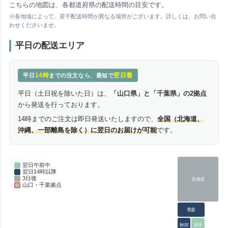
こちらの地図は、各都道府県の配送時間の目安です。
※各地域によって、若干配送時間が異なる場所がございます。詳しくは、お問い合
わせくださいませ。
平日の配送エリア
14時
翌日着
平日
までの注文なら、最短で
平日（土日祝を除いた日）は、
「山口県」と「千葉県」の2拠点
から発送を行っております。
14時までのご注文は即日発送いたしますので、
全国（北海道、
沖縄、一部離島を除く）に翌日のお届けが可能
です。
翌日午前中
翌日14時以降
3日後
北海道
山口・千葉拠点
青森
秋田
岩手