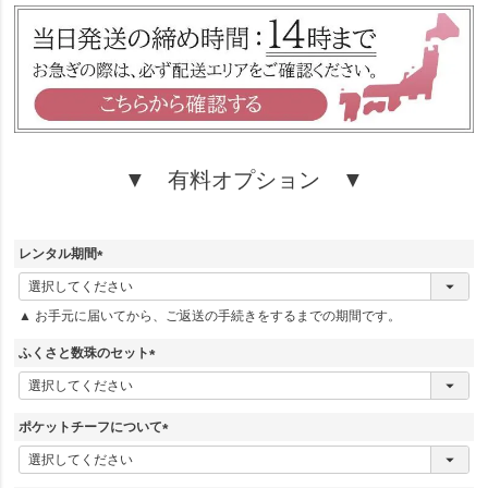
)
▼ 有料オプション ▼
レンタル期間
(
必
▲ お手元に届いてから、ご返送の手続きをするまでの期間です。
須
)
ふくさと数珠のセット
(
必
須
ポケットチーフについて
)
(
必