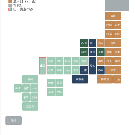
翌々日（2日後）
3日後
山口拠点のみ
青森
秋田
岩手
山形
宮城
石川
富山
新潟
福島
福井
岐阜
長野
群馬
栃木
島根
鳥取
兵庫
京都
滋賀
山梨
埼玉
茨城
山口
愛知
広島
岡山
大阪
奈良
三重
静岡
東京
福岡
和歌山
神奈川
千葉
愛媛
香川
長崎
佐賀
大分
高知
徳島
熊本
宮崎
鹿児島
沖縄