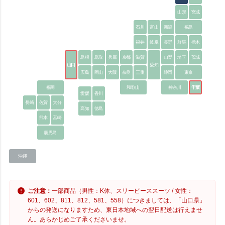
山形
宮城
石川
富山
新潟
福島
福井
岐阜
長野
群馬
栃木
島根
鳥取
兵庫
京都
滋賀
山梨
埼玉
茨城
山口
愛知
広島
岡山
大阪
奈良
三重
静岡
東京
福岡
和歌山
神奈川
千葉
愛媛
香川
長崎
佐賀
大分
高知
徳島
熊本
宮崎
鹿児島
沖縄
ご注意：
一部商品（男性：K体、スリーピーススーツ / 女性：
601、602、811、812、581、558）につきましては、「山口県」
からの発送になりますため、東日本地域への翌日配送は行えませ
ん。あらかじめご了承くださいませ。