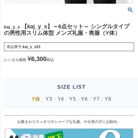
【kaj_y_s】～6点セット～ シングルタイプ
kaj_y_s
の男性用スリム体型 メンズ礼服・喪服（Y体）
商品番号
kaj_y_s01
¥
6,300
レンタル価格
税込
SIZE LIST
Y体
Y3
/
Y4
/
Y5
/
Y6
/
Y7
/
Y8
お腹まわりスッキリのシャープな礼服。やせ形の方にお勧め。