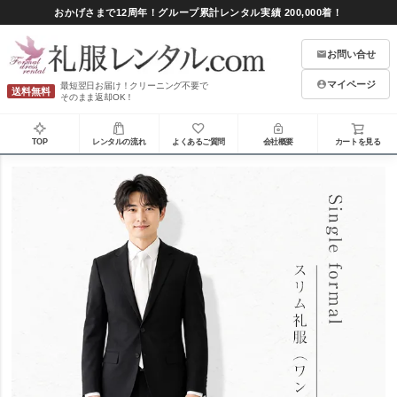
おかげさまで12周年！グループ累計レンタル実績 200,000着！
お問い合せ
マイページ
最短翌日お届け！クリーニング不要で
送料無料
そのまま返却OK！
TOP
レンタルの流れ
よくあるご質問
会社概要
カートを見る