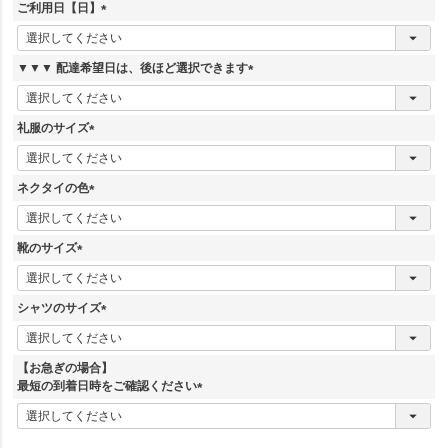
須
ご利用日【日】
)
(
必
須
▼▼▼ 配達希望日は、後ほど選択できます
)
(
必
須
礼服のサイズ
)
(
必
須
ネクタイの色
)
(
必
須
靴のサイズ
)
(
必
須
シャツのサイズ
)
(
必
須
【お急ぎの場合】
)
最短の到着日時をご確認ください
(
必
須