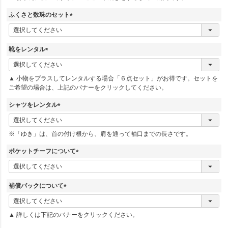
)
ふくさと数珠のセット
(
必
須
靴をレンタル
)
(
必
▲ 小物をプラスしてレンタルする場合「６点セット」がお得です。セットを
須
ご希望の場合は、上記のバナーをクリックしてください。
)
シャツをレンタル
(
必
※「ゆき」は、首の付け根から、肩を通って袖口までの長さです。
須
)
ポケットチーフについて
(
必
須
補償パックについて
)
(
必
▲ 詳しくは下記のバナーをクリックください。
須
)