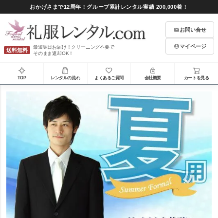
おかげさまで12周年！グループ累計レンタル実績 200,000着！
お問い合せ
マイページ
最短翌日お届け！クリーニング不要で
送料無料
そのまま返却OK！
TOP
レンタルの流れ
よくあるご質問
会社概要
カートを見る