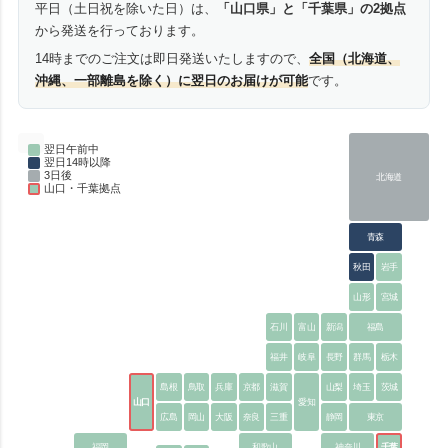
平日（土日祝を除いた日）は、
「山口県」と「千葉県」の2拠点
から発送を行っております。
14時までのご注文は即日発送いたしますので、
全国（北海道、
沖縄、一部離島を除く）に翌日のお届けが可能
です。
翌日午前中
翌日14時以降
3日後
北海道
山口・千葉拠点
青森
秋田
岩手
山形
宮城
石川
富山
新潟
福島
福井
岐阜
長野
群馬
栃木
島根
鳥取
兵庫
京都
滋賀
山梨
埼玉
茨城
山口
愛知
広島
岡山
大阪
奈良
三重
静岡
東京
福岡
和歌山
神奈川
千葉