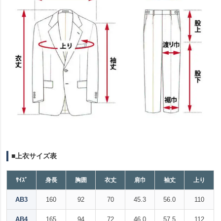
■上衣サイズ表
ｻｲｽﾞ
身長
胸囲
衣丈
肩巾
袖丈
上り
AB3
160
92
70
45.3
56.0
110
AB4
165
94
72
46.0
57.5
112