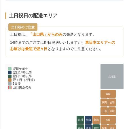
土日祝日の配送エリア
土日祝のご注意
土日祝は、
「山口県」からのみ
の発送となります。
14時までのご注文は即日発送いたしますが、
東日本エリアへの
お届けは最短で翌々日
となりますのでご注意ください。
翌日午前中
翌日14時以降
翌日18時以降
北海道
翌々日（2日後）
3日後
山口拠点のみ
青森
秋田
岩手
山形
宮城
石川
富山
新潟
福島
福井
岐阜
長野
群馬
栃木