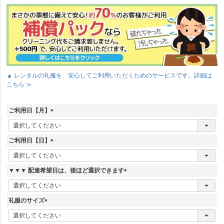
▲ レンタルの礼服を、安心してご利用いただくためのサービスです。詳細は
こちら ≫
ご利用日【月】
(
必
須
ご利用日【日】
)
(
必
須
▼▼▼ 配達希望日は、後ほど選択できます
)
(
必
須
礼服のサイズ
)
(
必