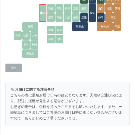
島根
鳥取
兵庫
京都
滋賀
山梨
埼玉
茨城
山口
愛知
広島
岡山
大阪
奈良
三重
静岡
東京
福岡
和歌山
神奈川
千葉
愛媛
香川
長崎
佐賀
大分
高知
徳島
熊本
宮崎
鹿児島
沖縄
※ お届けに関する注意事項
こちらの表は最短お届け日時の目安となります。天候や交通状況によ
り、配送に遅延が発生する場合がございます。
お急ぎの場合は、余裕を持ったご注文をお願いいたします。また、一
部離島につきましてはご希望のお届け日時に添えない場合がございま
すので、あらかじめご了承くださいませ。