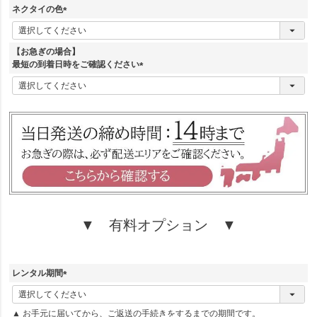
須
ネクタイの色
)
(
必
須
【お急ぎの場合】
)
最短の到着日時をご確認ください
(
必
須
)
▼ 有料オプション ▼
レンタル期間
(
必
▲ お手元に届いてから、ご返送の手続きをするまでの期間です。
須