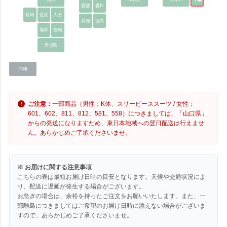
愛媛
香川
長崎
佐賀
大分
高知
徳島
熊本
宮崎
鹿児島
沖縄
ご注意：
一部商品（男性：K体、スリーピーススーツ / 女性：
601、602、811、812、581、558）につきましては、「山口県」
からの発送になりますため、東日本地域への翌日配送は行えませ
ん。あらかじめご了承くださいませ。
※ お届けに関する注意事項
こちらの表は最短お届け日時の目安となります。天候や交通状況によ
り、配送に遅延が発生する場合がございます。
お急ぎの場合は、余裕を持ったご注文をお願いいたします。また、一
部離島につきましてはご希望のお届け日時に添えない場合がございま
すので、あらかじめご了承くださいませ。