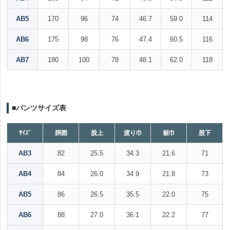
AB5
170
96
74
46.7
59.0
114
AB6
175
98
76
47.4
60.5
116
AB7
180
100
78
48.1
62.0
118
■パンツサイズ表
ｻｲｽﾞ
胴囲
股上
渡り巾
裾巾
股下
AB3
82
25.5
34.3
21.6
71
AB4
84
26.0
34.9
21.8
73
AB5
86
26.5
35.5
22.0
75
AB6
88
27.0
36.1
22.2
77