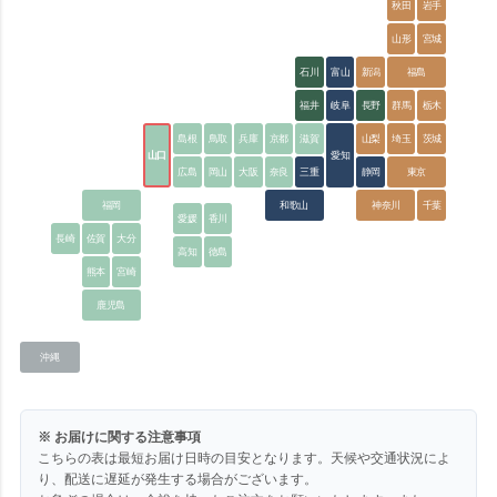
秋田
岩手
山形
宮城
石川
富山
新潟
福島
福井
岐阜
長野
群馬
栃木
島根
鳥取
兵庫
京都
滋賀
山梨
埼玉
茨城
山口
愛知
広島
岡山
大阪
奈良
三重
静岡
東京
福岡
和歌山
神奈川
千葉
愛媛
香川
長崎
佐賀
大分
高知
徳島
熊本
宮崎
鹿児島
沖縄
※ お届けに関する注意事項
こちらの表は最短お届け日時の目安となります。天候や交通状況によ
り、配送に遅延が発生する場合がございます。