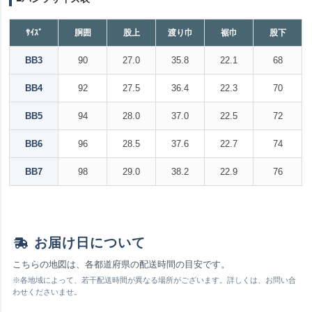
ｻｲｽﾞ
胴囲
股上
渡り巾
裾巾
股下
BB3
90
27.0
35.8
22.1
68
BB4
92
27.5
36.4
22.3
70
BB5
94
28.0
37.0
22.5
72
BB6
96
28.5
37.6
22.7
74
BB7
98
29.0
38.2
22.9
76
お届け日について
こちらの地図は、各都道府県の配送時間の目安です。
※各地域によって、若干配送時間が異なる場所がございます。詳しくは、お問い合
わせくださいませ。