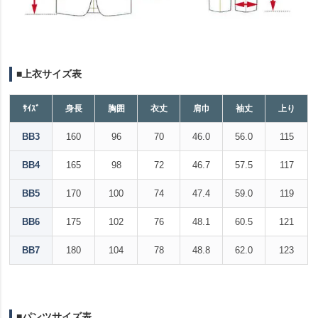
■上衣サイズ表
ｻｲｽﾞ
身長
胸囲
衣丈
肩巾
袖丈
上り
BB3
160
96
70
46.0
56.0
115
BB4
165
98
72
46.7
57.5
117
BB5
170
100
74
47.4
59.0
119
BB6
175
102
76
48.1
60.5
121
BB7
180
104
78
48.8
62.0
123
■パンツサイズ表