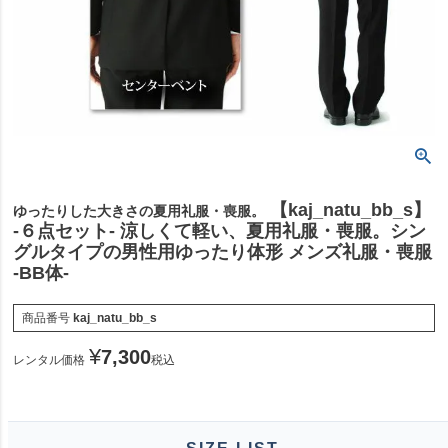
【kaj_natu_bb_s】
ゆったりした大きさの夏用礼服・喪服。
-６点セット- 涼しくて軽い、夏用礼服・喪服。シン
グルタイプの男性用ゆったり体形 メンズ礼服・喪服
-BB体-
商品番号
kaj_natu_bb_s
¥
7,300
レンタル価格
税込