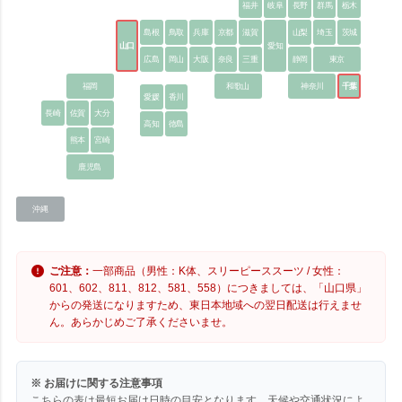
福井
岐阜
長野
群馬
栃木
島根
鳥取
兵庫
京都
滋賀
山梨
埼玉
茨城
山口
愛知
広島
岡山
大阪
奈良
三重
静岡
東京
福岡
和歌山
神奈川
千葉
愛媛
香川
長崎
佐賀
大分
高知
徳島
熊本
宮崎
鹿児島
沖縄
ご注意：
一部商品（男性：K体、スリーピーススーツ / 女性：
601、602、811、812、581、558）につきましては、「山口県」
からの発送になりますため、東日本地域への翌日配送は行えませ
ん。あらかじめご了承くださいませ。
※ お届けに関する注意事項
こちらの表は最短お届け日時の目安となります。天候や交通状況によ