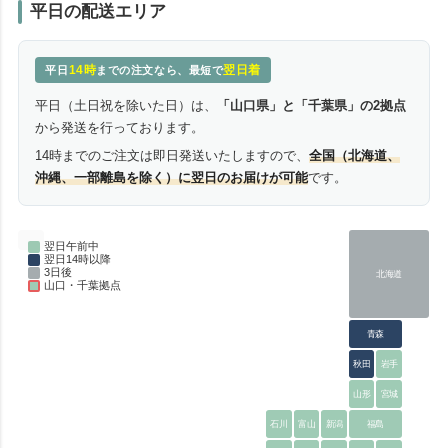
平日の配送エリア
14時
翌日着
平日
までの注文なら、最短で
平日（土日祝を除いた日）は、
「山口県」と「千葉県」の2拠点
から発送を行っております。
14時までのご注文は即日発送いたしますので、
全国（北海道、
沖縄、一部離島を除く）に翌日のお届けが可能
です。
翌日午前中
翌日14時以降
3日後
北海道
山口・千葉拠点
青森
秋田
岩手
山形
宮城
石川
富山
新潟
福島