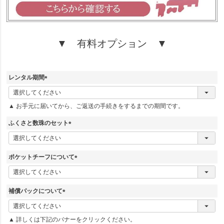
▼ 有料オプション ▼
レンタル期間
(
必
▲ お手元に届いてから、ご返送の手続きをするまでの期間です。
須
)
ふくさと数珠のセット
(
必
須
ポケットチーフについて
)
(
必
須
補償パックについて
)
(
必
▲ 詳しくは下記のバナーをクリックください。
須