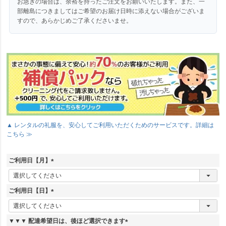
お急ぎの場合は、余裕を持ったご注文をお願いいたします。また、一
部離島につきましてはご希望のお届け日時に添えない場合がございま
すので、あらかじめご了承くださいませ。
▲ レンタルの礼服を、安心してご利用いただくためのサービスです。詳細は
こちら ≫
ご利用日【月】
(
必
須
ご利用日【日】
)
(
必
須
▼▼▼ 配達希望日は、後ほど選択できます