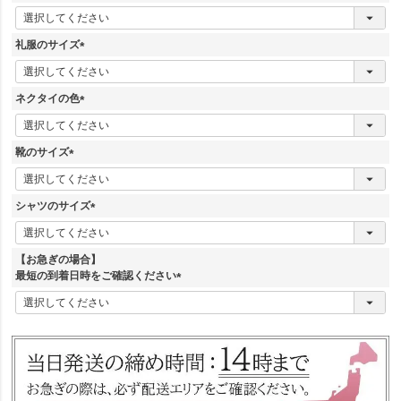
)
(
必
須
礼服のサイズ
)
(
必
須
ネクタイの色
)
(
必
須
靴のサイズ
)
(
必
須
シャツのサイズ
)
(
必
須
【お急ぎの場合】
)
最短の到着日時をご確認ください
(
必
須
)