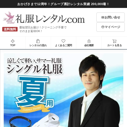
おかげさまで12周年！グループ累計レンタル実績 200,000着！
お問い合せ
マイページ
最短翌日お届け！クリーニング不要で
送料無料
そのまま返却OK！
TOP
レンタルの流れ
よくあるご質問
会社概要
カートを見る