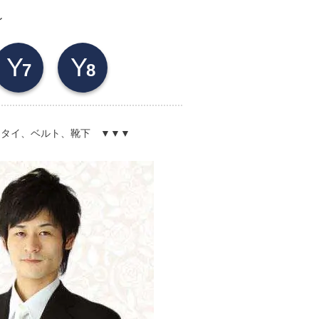
～
Y
Y
7
8
クタイ、ベルト、靴下 ▼▼▼