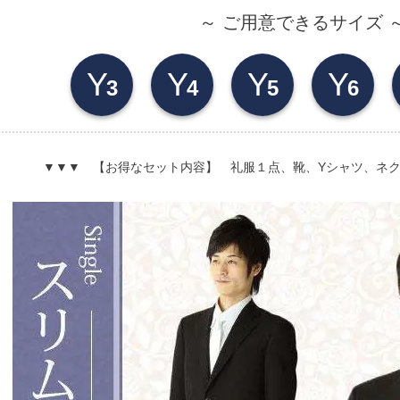
～ ご用意できるサイズ 
Y
Y
Y
Y
3
4
5
6
▼▼▼ 【お得なセット内容】 礼服１点、靴、Yシャツ、ネ