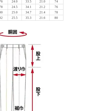
76
24.0
33.5
21.0
74
78
24.5
34.1
21.2
76
80
25.0
34.7
21.4
78
82
25.5
35.3
21.6
80