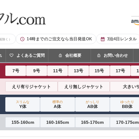
14時までのご注文なら当日発送OK
3泊4日レンタル
域除く）
れ
よくあるご質問
会社概要
お問い合わせ
7号
9号
11号
13号
15号
17号
えり有りジャケット
えり無しジャケット
大きい
スリムな
標準の
がっしり
ゆったり
Y体
A体
AB体
BB体
155-160cm
160-165cm
165-170cm
170-175cm