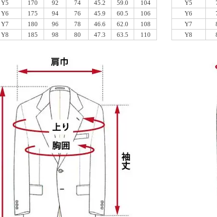
Y5
170
92
74
45.2
59.0
104
Y5
Y6
175
94
76
45.9
60.5
106
Y6
Y7
180
96
78
46.6
62.0
108
Y7
Y8
185
98
80
47.3
63.5
110
Y8