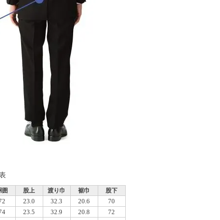
表
胴囲
股上
渡り巾
裾巾
股下
72
23.0
32.3
20.6
70
74
23.5
32.9
20.8
72