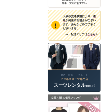
簡単・安心にお支払い
天候や交通事情により、
遅
延
が発生する場合がござい
!
ます。あらかじめご了承く
ださいませ。
→ 配送エリアは
こちら
就活・出張・リクルート
ビジネススーツ専門店
スーツレンタル
.com