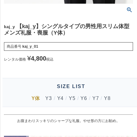
【kaj_y】シングルタイプの男性用スリム体型
kaj_y
メンズ礼服・喪服（Y体）
商品番号
kaj_y_01
¥
4,800
レンタル価格
税込
SIZE LIST
Y体
Y3
/
Y4
/
Y5
/
Y6
/
Y7
/
Y8
お腹まわりスッキリのシャープな礼服。やせ形の方にお勧め。