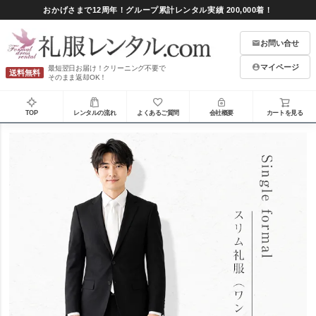
おかげさまで12周年！グループ累計レンタル実績 200,000着！
お問い合せ
マイページ
最短翌日お届け！クリーニング不要で
送料無料
そのまま返却OK！
TOP
レンタルの流れ
よくあるご質問
会社概要
カートを見る