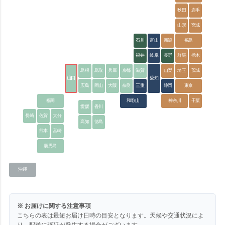
秋田
岩手
山形
宮城
石川
富山
新潟
福島
福井
岐阜
長野
群馬
栃木
島根
鳥取
兵庫
京都
滋賀
山梨
埼玉
茨城
山口
愛知
広島
岡山
大阪
奈良
三重
静岡
東京
福岡
和歌山
神奈川
千葉
愛媛
香川
長崎
佐賀
大分
高知
徳島
熊本
宮崎
鹿児島
沖縄
※ お届けに関する注意事項
こちらの表は最短お届け日時の目安となります。天候や交通状況によ
り、配送に遅延が発生する場合がございます。