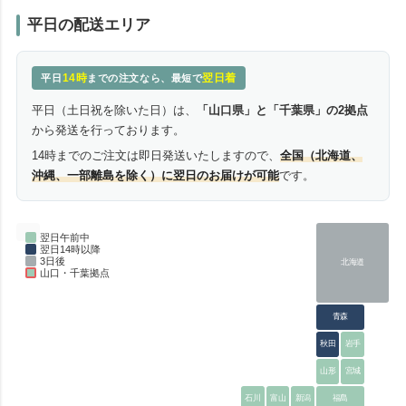
平日の配送エリア
14時
翌日着
平日
までの注文なら、最短で
平日（土日祝を除いた日）は、
「山口県」と「千葉県」の2拠点
から発送を行っております。
14時までのご注文は即日発送いたしますので、
全国（北海道、
沖縄、一部離島を除く）に翌日のお届けが可能
です。
翌日午前中
翌日14時以降
3日後
北海道
山口・千葉拠点
青森
秋田
岩手
山形
宮城
石川
富山
新潟
福島