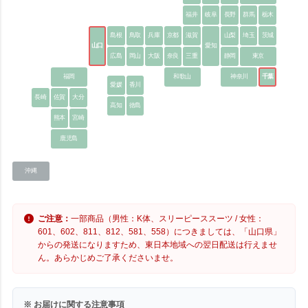
福井
岐阜
長野
群馬
栃木
島根
鳥取
兵庫
京都
滋賀
山梨
埼玉
茨城
山口
愛知
広島
岡山
大阪
奈良
三重
静岡
東京
福岡
和歌山
神奈川
千葉
愛媛
香川
長崎
佐賀
大分
高知
徳島
熊本
宮崎
鹿児島
沖縄
ご注意：
一部商品（男性：K体、スリーピーススーツ / 女性：
601、602、811、812、581、558）につきましては、「山口県」
からの発送になりますため、東日本地域への翌日配送は行えませ
ん。あらかじめご了承くださいませ。
※ お届けに関する注意事項