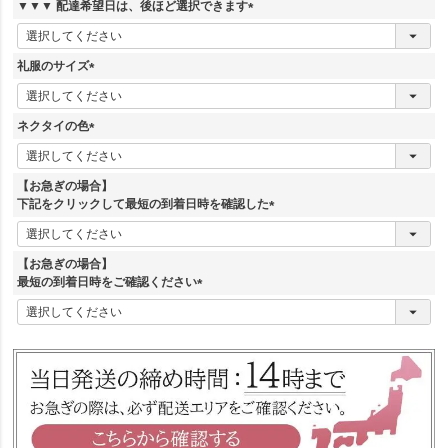
須
▼▼▼ 配達希望日は、後ほど選択できます
)
(
必
須
礼服のサイズ
)
(
必
須
ネクタイの色
)
(
必
須
【お急ぎの場合】
)
下記をクリックして最短の到着日時を確認した
(
必
須
【お急ぎの場合】
)
最短の到着日時をご確認ください
(
必
須
)