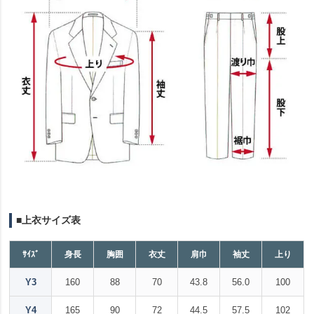
■上衣サイズ表
ｻｲｽﾞ
身長
胸囲
衣丈
肩巾
袖丈
上り
Y3
160
88
70
43.8
56.0
100
Y4
165
90
72
44.5
57.5
102