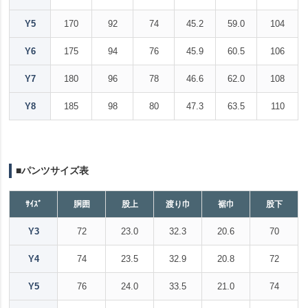
Y5
170
92
74
45.2
59.0
104
Y6
175
94
76
45.9
60.5
106
Y7
180
96
78
46.6
62.0
108
Y8
185
98
80
47.3
63.5
110
■パンツサイズ表
ｻｲｽﾞ
胴囲
股上
渡り巾
裾巾
股下
Y3
72
23.0
32.3
20.6
70
Y4
74
23.5
32.9
20.8
72
Y5
76
24.0
33.5
21.0
74