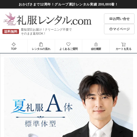
おかげさまで12周年！グループ累計レンタル実績 200,000着！
お問い合せ
マイページ
最短翌日お届け！クリーニング不要で
送料無料
そのまま返却OK！
TOP
レンタルの流れ
よくあるご質問
会社概要
カートを見る