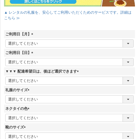
▲ レンタルの礼服を、安心してご利用いただくためのサービスです。詳細は
こちら ≫
ご利用日【月】
(
必
須
ご利用日【日】
)
(
必
須
▼▼▼ 配達希望日は、後ほど選択できます
)
(
必
須
礼服のサイズ
)
(
必
須
ネクタイの色
)
(
必
須
靴のサイズ
)
(