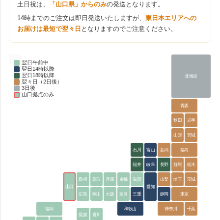
土日祝は、
「山口県」からのみ
の発送となります。
14時までのご注文は即日発送いたしますが、
東日本エリアへの
お届けは最短で翌々日
となりますのでご注意ください。
翌日午前中
翌日14時以降
翌日18時以降
北海道
翌々日（2日後）
3日後
山口拠点のみ
青森
秋田
岩手
山形
宮城
石川
富山
新潟
福島
福井
岐阜
長野
群馬
栃木
島根
鳥取
兵庫
京都
滋賀
山梨
埼玉
茨城
山口
愛知
広島
岡山
大阪
奈良
三重
静岡
東京
福岡
和歌山
神奈川
千葉
愛媛
香川