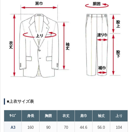
■上衣サイズ表
ｻｲｽﾞ
身長
胸囲
衣丈
肩巾
袖丈
上り
A3
160
90
70
44.6
56.0
104