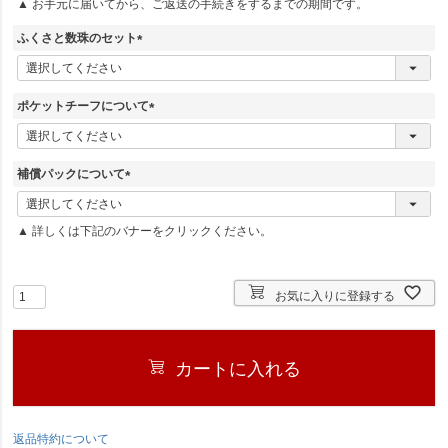
▲ お手元に届いてから、ご返送の手続きをするまでの期間です。
須
)
ふくさと数珠のセット
(
必
須
ポケットチーフについて
)
(
必
須
補償パックについて
)
(
必
▲ 詳しくは下記のバナーをクリックください。
須
)
お気に入りに登録する
カートに入れる
返品特約について