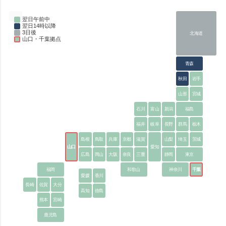
翌日午前中
翌日14時以降
3日後
北海道
山口・千葉拠点
青森
秋田
岩手
山形
宮城
石川
富山
新潟
福島
福井
岐阜
長野
群馬
栃木
島根
鳥取
兵庫
京都
滋賀
山梨
埼玉
茨城
山口
愛知
広島
岡山
大阪
奈良
三重
静岡
東京
福岡
和歌山
神奈川
千葉
愛媛
香川
長崎
佐賀
大分
高知
徳島
熊本
宮崎
鹿児島