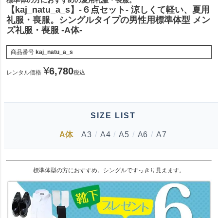
標準体の方におすすめの夏用礼服・喪服。
【kaj_natu_a_s】-６点セット- 涼しくて軽い、夏用
礼服・喪服。シングルタイプの男性用標準体型 メン
ズ礼服・喪服 -A体-
商品番号
kaj_natu_a_s
¥
6,780
レンタル価格
税込
SIZE LIST
A体
A3
/
A4
/
A5
/
A6
/
A7
標準体型の方におすすめ。シングルですっきり見えます。