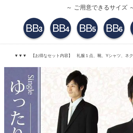
～ ご用意できるサイズ 
BB
BB
BB
BB
3
4
5
6
▼▼▼ 【お得なセット内容】 礼服１点、靴、Yシャツ、ネ