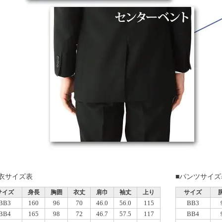
上衣サイズ表
■パンツサイズ
サイズ
身長
胸囲
衣丈
肩巾
袖丈
上り
サイズ
BB3
160
96
70
46.0
56.0
115
BB3
BB4
165
98
72
46.7
57.5
117
BB4