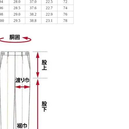
94
28.0
37.0
22.5
72
96
28.5
37.6
22.7
74
98
29.0
38.2
22.9
76
100
29.5
38.8
23.1
78