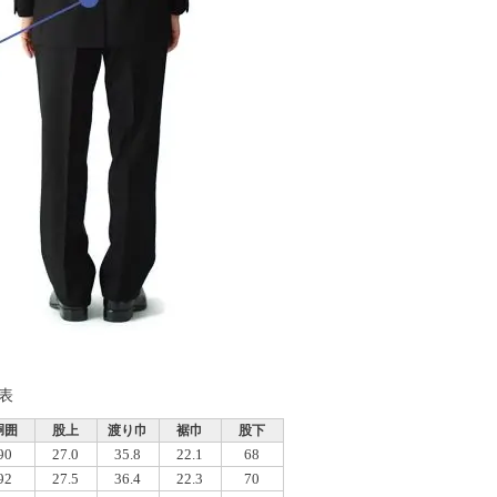
表
胴囲
股上
渡り巾
裾巾
股下
90
27.0
35.8
22.1
68
92
27.5
36.4
22.3
70