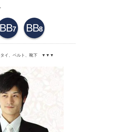
～
BB
BB
7
8
クタイ、ベルト、靴下 ▼▼▼