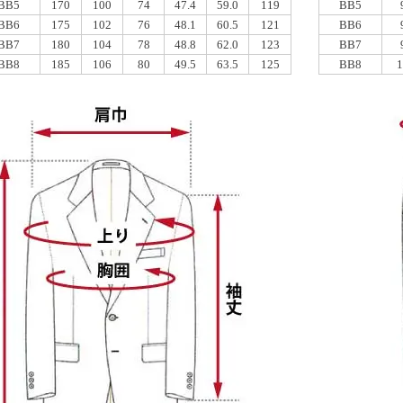
BB5
170
100
74
47.4
59.0
119
BB5
BB6
175
102
76
48.1
60.5
121
BB6
BB7
180
104
78
48.8
62.0
123
BB7
BB8
185
106
80
49.5
63.5
125
BB8