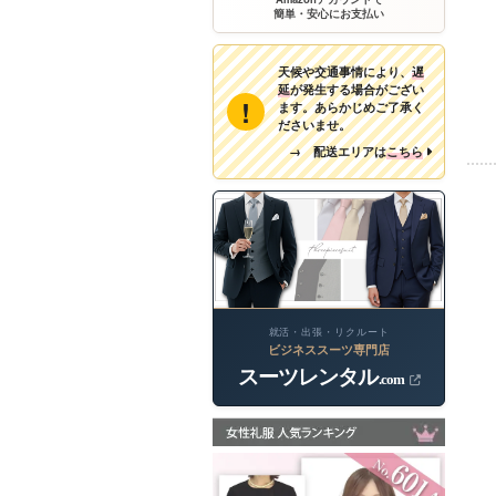
簡単・安心にお支払い
天候や交通事情により、
遅
延
が発生する場合がござい
!
ます。あらかじめご了承く
ださいませ。
→ 配送エリアは
こちら
就活・出張・リクルート
ビジネススーツ専門店
スーツレンタル
.com