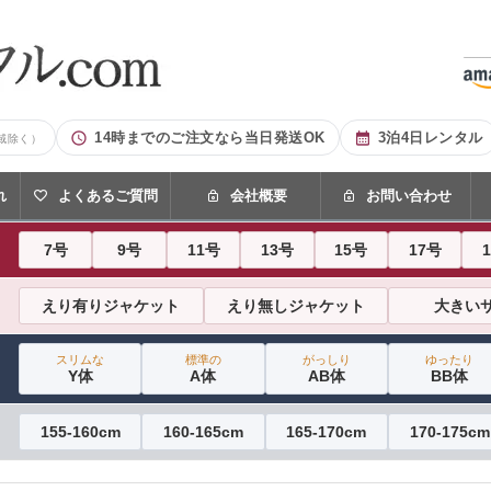
14時までのご注文なら当日発送OK
3泊4日レンタル
域除く）
れ
よくあるご質問
会社概要
お問い合わせ
7号
9号
11号
13号
15号
17号
えり有りジャケット
えり無しジャケット
大きい
スリムな
標準の
がっしり
ゆったり
Y体
A体
AB体
BB体
155-160cm
160-165cm
165-170cm
170-175cm