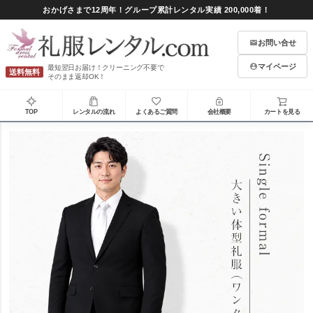
おかげさまで12周年！グループ累計レンタル実績 200,000着！
お問い合せ
マイページ
最短翌日お届け！クリーニング不要で
送料無料
そのまま返却OK！
TOP
レンタルの流れ
よくあるご質問
会社概要
カートを見る