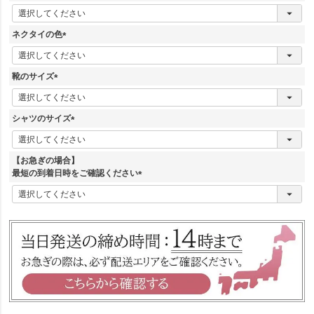
)
(
必
須
ネクタイの色
)
(
必
須
靴のサイズ
)
(
必
須
シャツのサイズ
)
(
必
須
【お急ぎの場合】
)
最短の到着日時をご確認ください
(
必
須
)