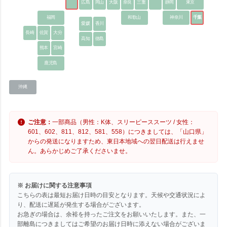
広島
岡山
大阪
奈良
三重
静岡
東京
福岡
和歌山
神奈川
千葉
愛媛
香川
長崎
佐賀
大分
高知
徳島
熊本
宮崎
鹿児島
沖縄
ご注意：
一部商品（男性：K体、スリーピーススーツ / 女性：
601、602、811、812、581、558）につきましては、「山口県」
からの発送になりますため、東日本地域への翌日配送は行えませ
ん。あらかじめご了承くださいませ。
※ お届けに関する注意事項
こちらの表は最短お届け日時の目安となります。天候や交通状況によ
り、配送に遅延が発生する場合がございます。
お急ぎの場合は、余裕を持ったご注文をお願いいたします。また、一
部離島につきましてはご希望のお届け日時に添えない場合がございま