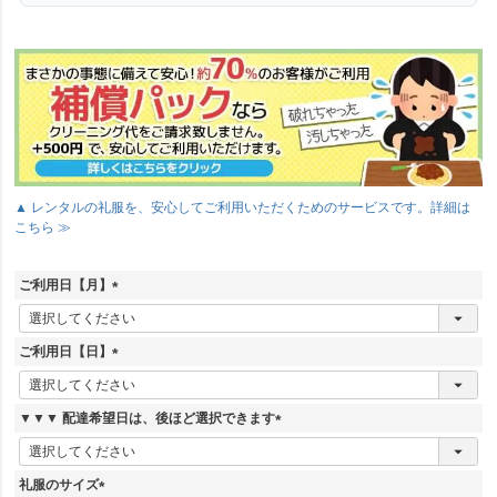
▲ レンタルの礼服を、安心してご利用いただくためのサービスです。詳細は
こちら ≫
ご利用日【月】
(
必
須
ご利用日【日】
)
(
必
須
▼▼▼ 配達希望日は、後ほど選択できます
)
(
必
須
礼服のサイズ