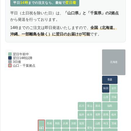
14時
翌日着
平日
までの注文なら、最短で
平日（土日祝を除いた日）は、
「山口県」と「千葉県」の2拠点
から発送を行っております。
14時までのご注文は即日発送いたしますので、
全国（北海道、
沖縄、一部離島を除く）に翌日のお届けが可能
です。
翌日午前中
翌日14時以降
3日後
北海道
山口・千葉拠点
青森
秋田
岩手
山形
宮城
石川
富山
新潟
福島
福井
岐阜
長野
群馬
栃木
島根
鳥取
兵庫
京都
滋賀
山梨
埼玉
茨城
山口
愛知