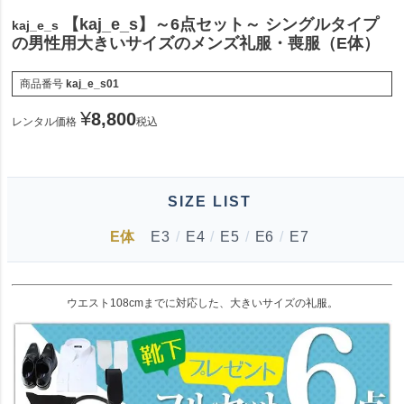
【kaj_e_s】～6点セット～ シングルタイプ
kaj_e_s
の男性用大きいサイズのメンズ礼服・喪服（E体）
商品番号
kaj_e_s01
¥
8,800
レンタル価格
税込
SIZE LIST
E体
E3
/
E4
/
E5
/
E6
/
E7
ウエスト108cmまでに対応した、大きいサイズの礼服。