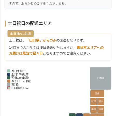
すので、あらかじめご了承くださいませ。
土日祝日の配送エリア
土日祝のご注意
土日祝は、
「山口県」からのみ
の発送となります。
14時までのご注文は即日発送いたしますが、
東日本エリアへの
お届けは最短で翌々日
となりますのでご注意ください。
翌日午前中
翌日14時以降
翌日18時以降
北海道
翌々日（2日後）
3日後
山口拠点のみ
青森
秋田
岩手
山形
宮城