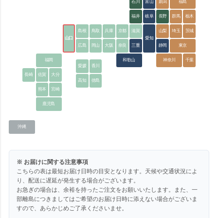
石川
富山
新潟
福島
福井
岐阜
長野
群馬
栃木
島根
鳥取
兵庫
京都
滋賀
山梨
埼玉
茨城
山口
愛知
広島
岡山
大阪
奈良
三重
静岡
東京
福岡
和歌山
神奈川
千葉
愛媛
香川
長崎
佐賀
大分
高知
徳島
熊本
宮崎
鹿児島
沖縄
※ お届けに関する注意事項
こちらの表は最短お届け日時の目安となります。天候や交通状況によ
り、配送に遅延が発生する場合がございます。
お急ぎの場合は、余裕を持ったご注文をお願いいたします。また、一
部離島につきましてはご希望のお届け日時に添えない場合がございま
すので、あらかじめご了承くださいませ。