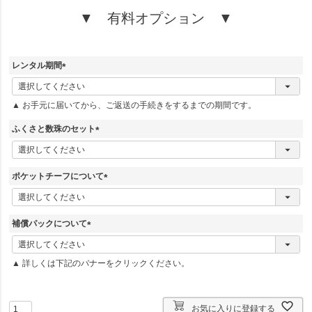
▼ 有料オプション ▼
レンタル期間
(
必
▲ お手元に届いてから、ご返送の手続きをするまでの期間です。
須
)
ふくさと数珠のセット
(
必
須
ポケットチーフについて
)
(
必
須
補償パックについて
)
(
必
▲ 詳しくは下記のバナーをクリックください。
須
)
お気に入りに登録する