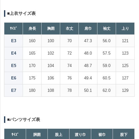
■上衣サイズ表
ｻｲｽﾞ
身長
胸囲
衣丈
肩巾
袖丈
上り
E3
160
100
70
47.3
56.0
121
E4
165
102
72
48.0
57.5
123
E5
170
104
74
48.7
59.0
125
E6
175
106
76
49.4
60.5
127
E7
180
108
78
50.1
62.0
129
■パンツサイズ表
ｻｲｽﾞ
胴囲
股上
渡り巾
裾巾
股下