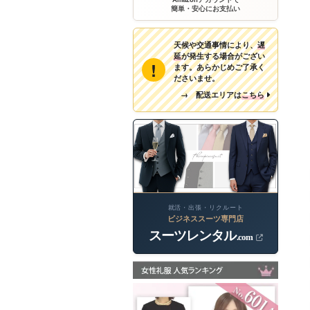
簡単・安心にお支払い
天候や交通事情により、
遅
延
が発生する場合がござい
!
ます。あらかじめご了承く
ださいませ。
→ 配送エリアは
こちら
就活・出張・リクルート
ビジネススーツ専門店
スーツレンタル
.com