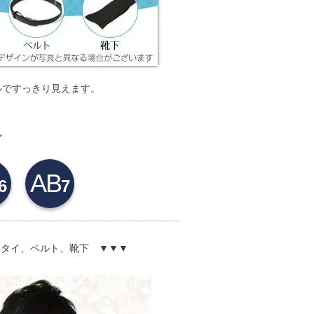
ルですっきり見えます。
～
AB
6
7
クタイ、ベルト、靴下 ▼▼▼