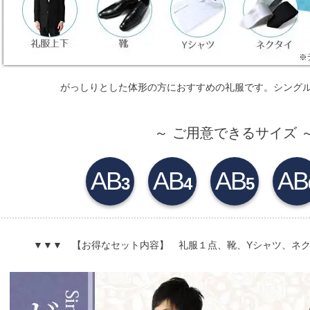
がっしりとした体形の方におすすめの礼服です。シング
～ ご用意できるサイズ 
AB
AB
AB
AB
3
4
5
▼▼▼ 【お得なセット内容】 礼服１点、靴、Yシャツ、ネ