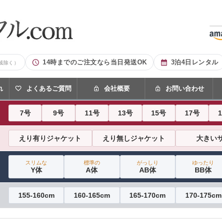
14時までのご注文なら当日発送OK
3泊4日レンタル
域除く）
れ
よくあるご質問
会社概要
お問い合わせ
7号
9号
11号
13号
15号
17号
えり有りジャケット
えり無しジャケット
大きい
スリムな
標準の
がっしり
ゆったり
Y体
A体
AB体
BB体
155-160cm
160-165cm
165-170cm
170-175cm