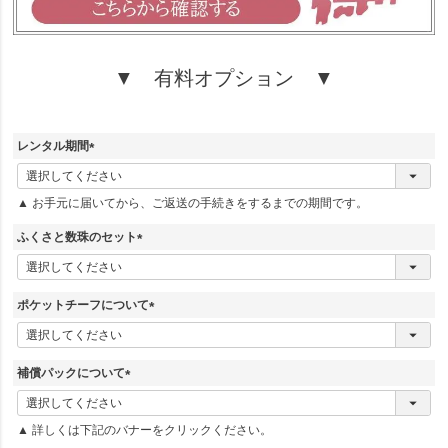
▼ 有料オプション ▼
レンタル期間
(
必
▲ お手元に届いてから、ご返送の手続きをするまでの期間です。
須
)
ふくさと数珠のセット
(
必
須
ポケットチーフについて
)
(
必
須
補償パックについて
)
(
必
▲ 詳しくは下記のバナーをクリックください。
須