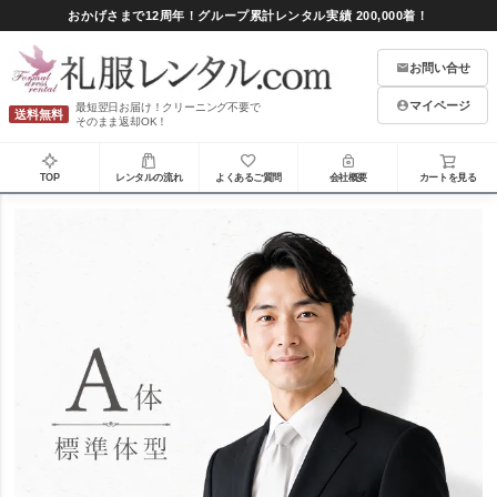
おかげさまで12周年！グループ累計レンタル実績 200,000着！
お問い合せ
マイページ
最短翌日お届け！クリーニング不要で
送料無料
そのまま返却OK！
TOP
レンタルの流れ
よくあるご質問
会社概要
カートを見る