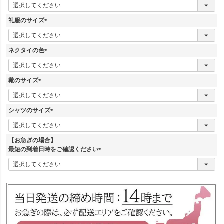
(
必
須
礼服のサイズ
)
(
必
須
ネクタイの色
)
(
必
須
靴のサイズ
)
(
必
須
シャツのサイズ
)
(
必
須
【お急ぎの場合】
)
最短の到着日時をご確認ください
(
必
須
)