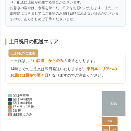
り、配送に遅延が発生する場合がございます。
お急ぎの場合は、余裕を持ったご注文をお願いいたします。また、一
部離島につきましてはご希望のお届け日時に添えない場合がございま
すので、あらかじめご了承くださいませ。
土日祝日の配送エリア
土日祝のご注意
土日祝は、
「山口県」からのみ
の発送となります。
14時までのご注文は即日発送いたしますが、
東日本エリアへの
お届けは最短で翌々日
となりますのでご注意ください。
翌日午前中
翌日14時以降
翌日18時以降
北海道
翌々日（2日後）
3日後
山口拠点のみ
青森
秋田
岩手