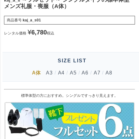
kaj_a_s
メンズ礼服・喪服（A体）
商品番号
kaj_a_s01
¥
6,780
レンタル価格
税込
SIZE LIST
A体
A3
/
A4
/
A5
/
A6
/
A7
/
A8
標準体型の方におすすめ。シングルですっきり見えます。