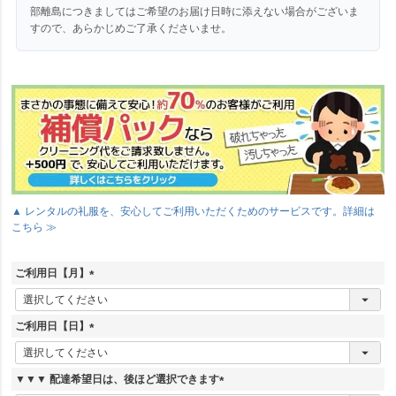
部離島につきましてはご希望のお届け日時に添えない場合がございま
すので、あらかじめご了承くださいませ。
▲ レンタルの礼服を、安心してご利用いただくためのサービスです。詳細は
こちら ≫
ご利用日【月】
(
必
須
ご利用日【日】
)
(
必
須
▼▼▼ 配達希望日は、後ほど選択できます
)