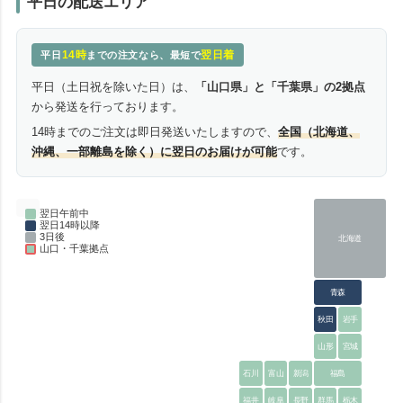
平日の配送エリア
14時
翌日着
平日
までの注文なら、最短で
平日（土日祝を除いた日）は、
「山口県」と「千葉県」の2拠点
から発送を行っております。
14時までのご注文は即日発送いたしますので、
全国（北海道、
沖縄、一部離島を除く）に翌日のお届けが可能
です。
翌日午前中
翌日14時以降
3日後
北海道
山口・千葉拠点
青森
秋田
岩手
山形
宮城
石川
富山
新潟
福島
福井
岐阜
長野
群馬
栃木