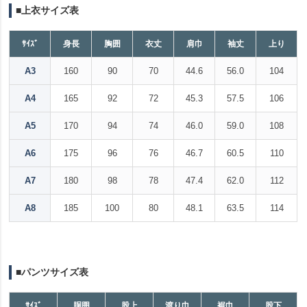
■上衣サイズ表
ｻｲｽﾞ
身長
胸囲
衣丈
肩巾
袖丈
上り
A3
160
90
70
44.6
56.0
104
A4
165
92
72
45.3
57.5
106
A5
170
94
74
46.0
59.0
108
A6
175
96
76
46.7
60.5
110
A7
180
98
78
47.4
62.0
112
A8
185
100
80
48.1
63.5
114
■パンツサイズ表
ｻｲｽﾞ
胴囲
股上
渡り巾
裾巾
股下