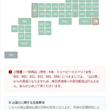
島根
鳥取
兵庫
京都
滋賀
山梨
埼玉
茨城
山口
愛知
広島
岡山
大阪
奈良
三重
静岡
東京
福岡
和歌山
神奈川
千葉
愛媛
香川
長崎
佐賀
大分
高知
徳島
熊本
宮崎
鹿児島
沖縄
ご注意：
一部商品（男性：K体、スリーピーススーツ / 女性：
601、602、811、812、581、558）につきましては、「山口県」
からの発送になりますため、東日本地域への翌日配送は行えませ
ん。あらかじめご了承くださいませ。
※ お届けに関する注意事項
こちらの表は最短お届け日時の目安となります。天候や交通状況によ