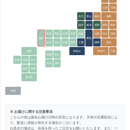
山形
宮城
石川
富山
新潟
福島
福井
岐阜
長野
群馬
栃木
島根
鳥取
兵庫
京都
滋賀
山梨
埼玉
茨城
山口
愛知
広島
岡山
大阪
奈良
三重
静岡
東京
福岡
和歌山
神奈川
千葉
愛媛
香川
長崎
佐賀
大分
高知
徳島
熊本
宮崎
鹿児島
沖縄
※ お届けに関する注意事項
こちらの表は最短お届け日時の目安となります。天候や交通状況によ
り、配送に遅延が発生する場合がございます。
お急ぎの場合は、余裕を持ったご注文をお願いいたします。また、一