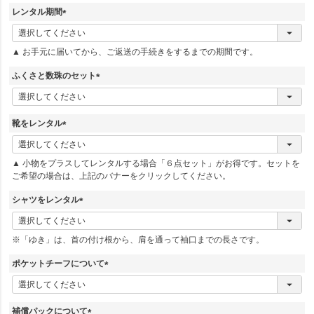
レンタル期間
(
必
▲ お手元に届いてから、ご返送の手続きをするまでの期間です。
須
)
ふくさと数珠のセット
(
必
須
靴をレンタル
)
(
必
▲ 小物をプラスしてレンタルする場合「６点セット」がお得です。セットを
須
ご希望の場合は、上記のバナーをクリックしてください。
)
シャツをレンタル
(
必
※「ゆき」は、首の付け根から、肩を通って袖口までの長さです。
須
)
ポケットチーフについて
(
必
須
補償パックについて