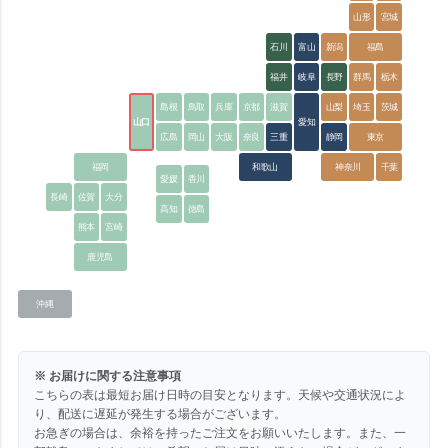
山形
宮城
石川
富山
新潟
福島
福井
岐阜
長野
群馬
栃木
島根
鳥取
兵庫
京都
滋賀
山梨
埼玉
茨城
山口
愛知
広島
岡山
大阪
奈良
三重
静岡
東京
福岡
和歌山
神奈川
千葉
愛媛
香川
長崎
佐賀
大分
高知
徳島
熊本
宮崎
鹿児島
沖縄
※ お届けに関する注意事項
こちらの表は最短お届け日時の目安となります。天候や交通状況によ
り、配送に遅延が発生する場合がございます。
お急ぎの場合は、余裕を持ったご注文をお願いいたします。また、一