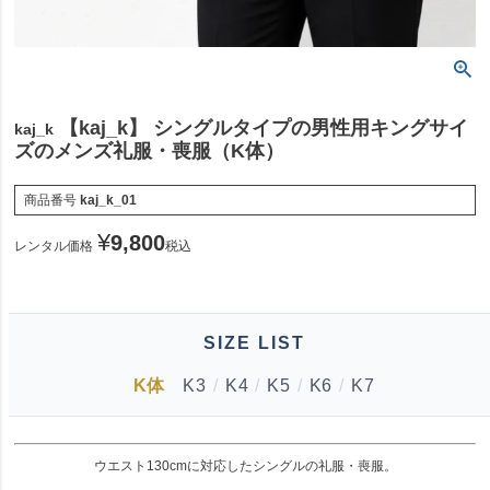
【kaj_k】 シングルタイプの男性用キングサイ
kaj_k
ズのメンズ礼服・喪服（K体）
商品番号
kaj_k_01
¥
9,800
レンタル価格
税込
SIZE LIST
K体
K3
/
K4
/
K5
/
K6
/
K7
ウエスト130cmに対応したシングルの礼服・喪服。