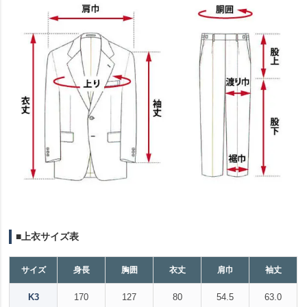
■上衣サイズ表
サイズ
身長
胸囲
衣丈
肩巾
袖丈
K3
170
127
80
54.5
63.0