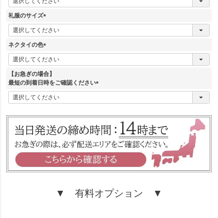
必
須
礼服のサイズ
)
(
必
須
ネクタイの色
)
(
必
須
【お急ぎの場合】
)
最短の到着日時をご確認ください
(
必
須
)
▼ 有料オプション ▼