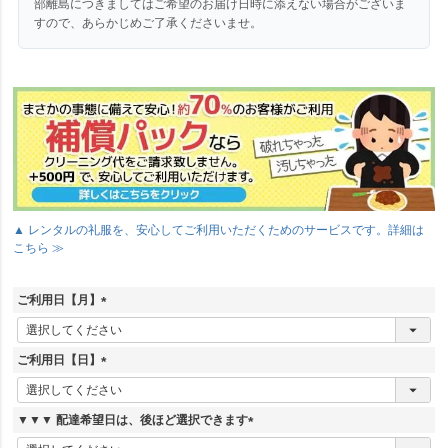
部離島につきましてはご希望のお届け日時に添えない場合がございま
すので、あらかじめご了承くださいませ。
▲ レンタルの礼服を、安心してご利用いただくためのサービスです。詳細は
こちら ≫
ご利用日【月】
(
必
須
ご利用日【日】
)
(
必
須
▼▼▼ 配達希望日は、後ほど選択できます
)
(