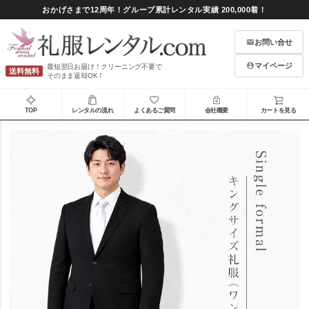
おかげさまで12周年！グループ累計レンタル実績 200,000着！
お問い合せ
マイページ
最短翌日お届け！クリーニング不要で
送料無料
そのまま返却OK！
TOP
レンタルの流れ
よくあるご質問
会社概要
カートを見る