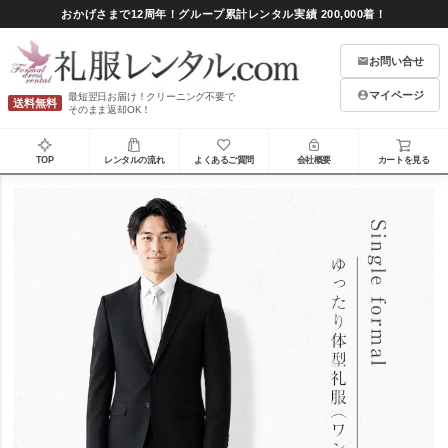
おかげさまで12周年！グループ累計レンタル実績 200,000着！
お問い合せ
マイページ
最短翌日お届け！クリーニング不要で
送料無料
そのまま返却OK！
TOP
レンタルの流れ
よくあるご質問
会社概要
カートを見る