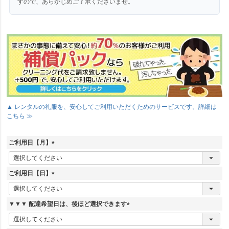
すので、あらかじめご了承くださいませ。
▲ レンタルの礼服を、安心してご利用いただくためのサービスです。詳細は
こちら ≫
ご利用日【月】
(
必
須
ご利用日【日】
)
(
必
須
▼▼▼ 配達希望日は、後ほど選択できます
)
(
必