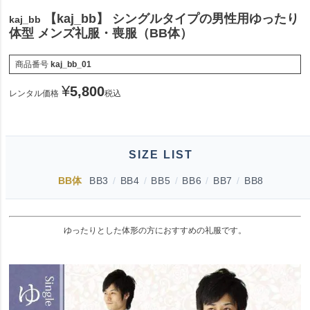
【kaj_bb】 シングルタイプの男性用ゆったり
kaj_bb
体型 メンズ礼服・喪服（BB体）
商品番号
kaj_bb_01
¥
5,800
レンタル価格
税込
SIZE LIST
BB体
BB3
/
BB4
/
BB5
/
BB6
/
BB7
/
BB8
ゆったりとした体形の方におすすめの礼服です。