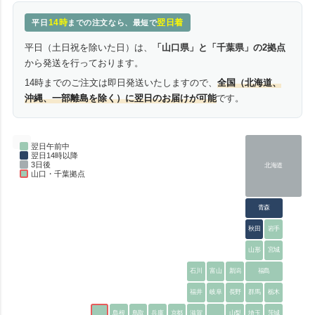
14時
翌日着
平日
までの注文なら、最短で
平日（土日祝を除いた日）は、
「山口県」と「千葉県」の2拠点
から発送を行っております。
14時までのご注文は即日発送いたしますので、
全国（北海道、
沖縄、一部離島を除く）に翌日のお届けが可能
です。
翌日午前中
翌日14時以降
3日後
北海道
山口・千葉拠点
青森
秋田
岩手
山形
宮城
石川
富山
新潟
福島
福井
岐阜
長野
群馬
栃木
島根
鳥取
兵庫
京都
滋賀
山梨
埼玉
茨城