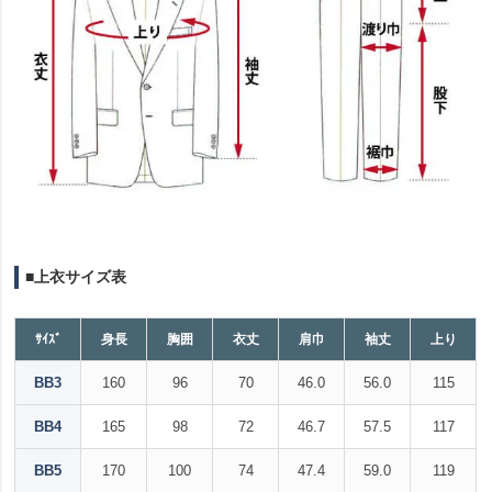
■上衣サイズ表
ｻｲｽﾞ
身長
胸囲
衣丈
肩巾
袖丈
上り
BB3
160
96
70
46.0
56.0
115
BB4
165
98
72
46.7
57.5
117
BB5
170
100
74
47.4
59.0
119