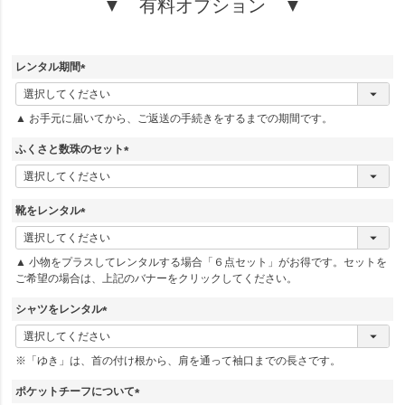
▼ 有料オプション ▼
レンタル期間
(
必
▲ お手元に届いてから、ご返送の手続きをするまでの期間です。
須
)
ふくさと数珠のセット
(
必
須
靴をレンタル
)
(
必
▲ 小物をプラスしてレンタルする場合「６点セット」がお得です。セットを
須
ご希望の場合は、上記のバナーをクリックしてください。
)
シャツをレンタル
(
必
※「ゆき」は、首の付け根から、肩を通って袖口までの長さです。
須
)
ポケットチーフについて