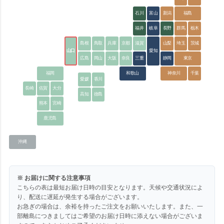
石川
富山
新潟
福島
福井
岐阜
長野
群馬
栃木
島根
鳥取
兵庫
京都
滋賀
山梨
埼玉
茨城
山口
愛知
広島
岡山
大阪
奈良
三重
静岡
東京
福岡
和歌山
神奈川
千葉
愛媛
香川
長崎
佐賀
大分
高知
徳島
熊本
宮崎
鹿児島
沖縄
※ お届けに関する注意事項
こちらの表は最短お届け日時の目安となります。天候や交通状況によ
り、配送に遅延が発生する場合がございます。
お急ぎの場合は、余裕を持ったご注文をお願いいたします。また、一
部離島につきましてはご希望のお届け日時に添えない場合がございま