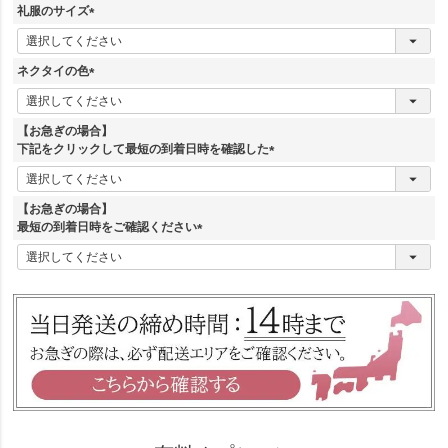
須
礼服のサイズ
)
(
必
須
ネクタイの色
)
(
必
須
【お急ぎの場合】
)
下記をクリックして最短の到着日時を確認した
(
必
須
【お急ぎの場合】
)
最短の到着日時をご確認ください
(
必
須
)