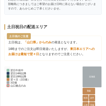
部離島につきましてはご希望のお届け日時に添えない場合がございま
すので、あらかじめご了承くださいませ。
土日祝日の配送エリア
土日祝のご注意
土日祝は、
「山口県」からのみ
の発送となります。
14時までのご注文は即日発送いたしますが、
東日本エリアへの
お届けは最短で翌々日
となりますのでご注意ください。
翌日午前中
翌日14時以降
翌日18時以降
北海道
翌々日（2日後）
3日後
山口拠点のみ
青森
秋田
岩手
山形
宮城