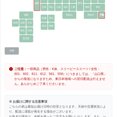
山口
愛知
広島
岡山
大阪
奈良
三重
静岡
東京
福岡
和歌山
神奈川
千葉
愛媛
香川
長崎
佐賀
大分
高知
徳島
熊本
宮崎
鹿児島
沖縄
ご注意：
一部商品（男性：K体、スリーピーススーツ / 女性：
601、602、811、812、581、558）につきましては、「山口県」
からの発送になりますため、東日本地域への翌日配送は行えませ
ん。あらかじめご了承くださいませ。
※ お届けに関する注意事項
こちらの表は最短お届け日時の目安となります。天候や交通状況によ
り、配送に遅延が発生する場合がございます。
お急ぎの場合は、余裕を持ったご注文をお願いいたします。また、一