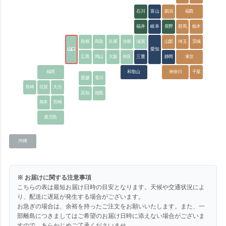
石川
富山
新潟
福島
福井
岐阜
長野
群馬
栃木
島根
鳥取
兵庫
京都
滋賀
山梨
埼玉
茨城
山口
愛知
広島
岡山
大阪
奈良
三重
静岡
東京
福岡
和歌山
神奈川
千葉
愛媛
香川
長崎
佐賀
大分
高知
徳島
熊本
宮崎
鹿児島
沖縄
※ お届けに関する注意事項
こちらの表は最短お届け日時の目安となります。天候や交通状況によ
り、配送に遅延が発生する場合がございます。
お急ぎの場合は、余裕を持ったご注文をお願いいたします。また、一
部離島につきましてはご希望のお届け日時に添えない場合がございま
すので、あらかじめご了承くださいませ。