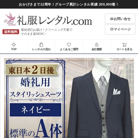
おかげさまで12周年！グループ累計レンタル実績 200,000着！
お問い合せ
マイページ
最短翌日お届け！クリーニング不要で
送料無料
そのまま返却OK！
TOP
レンタルの流れ
よくあるご質問
会社概要
カートを見る