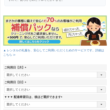
▲ レンタルの礼服を、安心してご利用いただくためのサービスです。詳細は
こちら ≫
ご利用日【月】
(
必
須
ご利用日【日】
)
(
必
須
▼▼▼ 配達希望日は、後ほど選択できます
)
(
必