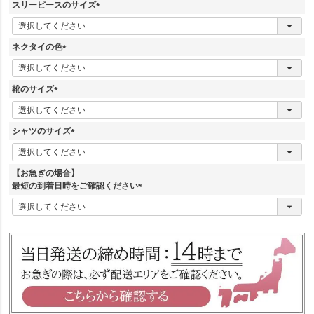
須
スリーピースのサイズ
)
(
必
須
ネクタイの色
)
(
必
須
靴のサイズ
)
(
必
須
シャツのサイズ
)
(
必
須
【お急ぎの場合】
)
最短の到着日時をご確認ください
(
必
須
)