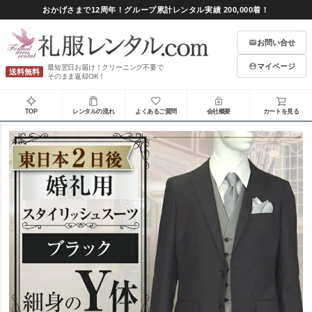
おかげさまで12周年！グループ累計レンタル実績 200,000着！
お問い合せ
マイページ
最短翌日お届け！クリーニング不要で
送料無料
そのまま返却OK！
TOP
レンタルの流れ
よくあるご質問
会社概要
カートを見る