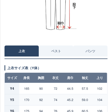
上衣
ベスト
パンツ
上衣サイズ表（Y体）
サイズ
身長
胸囲
衣丈
肩巾
袖丈
上り
Y4
165
90
72
44.5
57.5
102
Y5
170
92
74
45.2
59.0
104
Y6
175
94
76
45.9
60.5
106