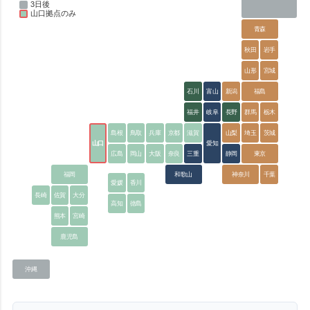
3日後
山口拠点のみ
青森
秋田
岩手
山形
宮城
石川
富山
新潟
福島
福井
岐阜
長野
群馬
栃木
島根
鳥取
兵庫
京都
滋賀
山梨
埼玉
茨城
山口
愛知
広島
岡山
大阪
奈良
三重
静岡
東京
福岡
和歌山
神奈川
千葉
愛媛
香川
長崎
佐賀
大分
高知
徳島
熊本
宮崎
鹿児島
沖縄