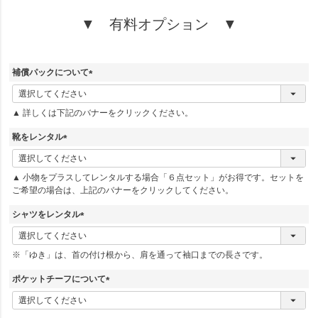
▼ 有料オプション ▼
補償パックについて
(
必
▲ 詳しくは下記のバナーをクリックください。
須
)
靴をレンタル
(
必
▲ 小物をプラスしてレンタルする場合「６点セット」がお得です。セットを
須
ご希望の場合は、上記のバナーをクリックしてください。
)
シャツをレンタル
(
必
※「ゆき」は、首の付け根から、肩を通って袖口までの長さです。
須
)
ポケットチーフについて
(
必