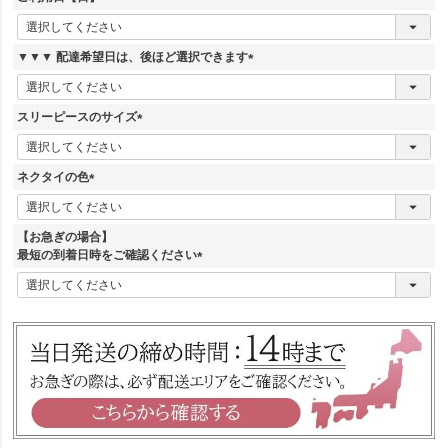
)
(
必
須
▼▼▼ 配達希望日は、後ほど選択できます
)
(
必
須
スリーピースのサイズ
)
(
必
須
ネクタイの色
)
(
必
須
【お急ぎの場合】
)
最短の到着日時をご確認ください
(
必
須
)