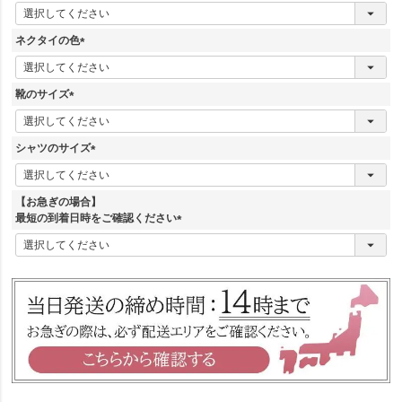
)
(
必
須
ネクタイの色
)
(
必
須
靴のサイズ
)
(
必
須
シャツのサイズ
)
(
必
須
【お急ぎの場合】
)
最短の到着日時をご確認ください
(
必
須
)