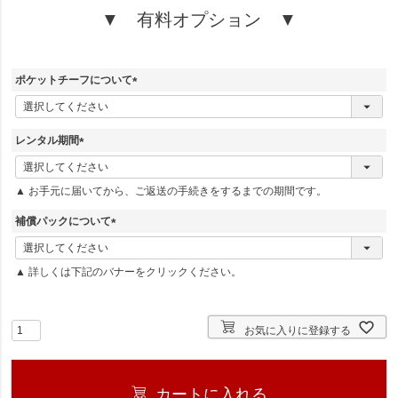
▼ 有料オプション ▼
ポケットチーフについて
(
必
須
レンタル期間
)
(
必
▲ お手元に届いてから、ご返送の手続きをするまでの期間です。
須
)
補償パックについて
(
必
▲ 詳しくは下記のバナーをクリックください。
須
)
お気に入りに登録する
カートに入れる