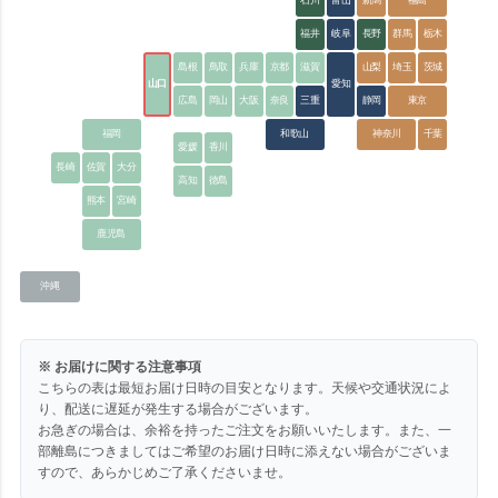
石川
富山
新潟
福島
福井
岐阜
長野
群馬
栃木
島根
鳥取
兵庫
京都
滋賀
山梨
埼玉
茨城
山口
愛知
広島
岡山
大阪
奈良
三重
静岡
東京
福岡
和歌山
神奈川
千葉
愛媛
香川
長崎
佐賀
大分
高知
徳島
熊本
宮崎
鹿児島
沖縄
※ お届けに関する注意事項
こちらの表は最短お届け日時の目安となります。天候や交通状況によ
り、配送に遅延が発生する場合がございます。
お急ぎの場合は、余裕を持ったご注文をお願いいたします。また、一
部離島につきましてはご希望のお届け日時に添えない場合がございま
すので、あらかじめご了承くださいませ。