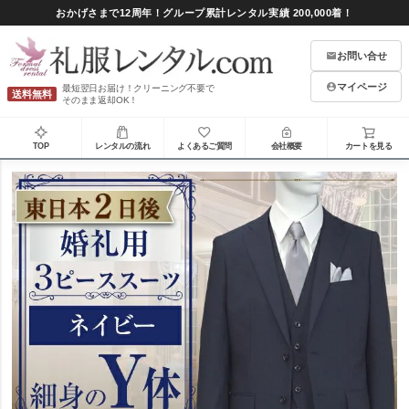
おかげさまで12周年！グループ累計レンタル実績 200,000着！
お問い合せ
マイページ
最短翌日お届け！クリーニング不要で
送料無料
そのまま返却OK！
TOP
レンタルの流れ
よくあるご質問
会社概要
カートを見る