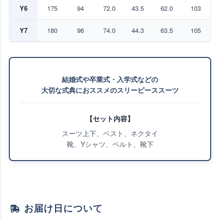
Y6
175
94
72.0
43.5
62.0
103
Y7
180
96
74.0
44.3
63.5
105
結婚式や卒業式・入学式などの
大切な式典におススメのスリーピーススーツ
【セット内容】
スーツ上下、ベスト、ネクタイ
靴、Yシャツ、ベルト、靴下
お届け日について