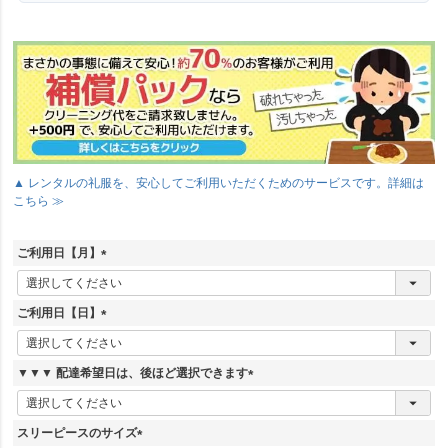
▲ レンタルの礼服を、安心してご利用いただくためのサービスです。詳細は
こちら ≫
ご利用日【月】
(
必
須
ご利用日【日】
)
(
必
須
▼▼▼ 配達希望日は、後ほど選択できます
)
(
必
須
スリーピースのサイズ