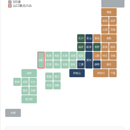
3日後
山口拠点のみ
青森
秋田
岩手
山形
宮城
石川
富山
新潟
福島
福井
岐阜
長野
群馬
栃木
島根
鳥取
兵庫
京都
滋賀
山梨
埼玉
茨城
山口
愛知
広島
岡山
大阪
奈良
三重
静岡
東京
福岡
和歌山
神奈川
千葉
愛媛
香川
長崎
佐賀
大分
高知
徳島
熊本
宮崎
鹿児島
沖縄