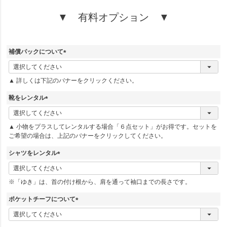
▼ 有料オプション ▼
補償パックについて
(
必
▲ 詳しくは下記のバナーをクリックください。
須
)
靴をレンタル
(
必
▲ 小物をプラスしてレンタルする場合「６点セット」がお得です。セットを
須
ご希望の場合は、上記のバナーをクリックしてください。
)
シャツをレンタル
(
必
※「ゆき」は、首の付け根から、肩を通って袖口までの長さです。
須
)
ポケットチーフについて
(
必