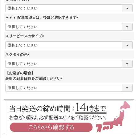
)
(
必
須
▼▼▼ 配達希望日は、後ほど選択できます
)
(
必
須
スリーピースのサイズ
)
(
必
須
ネクタイの色
)
(
必
須
【お急ぎの場合】
)
最短の到着日時をご確認ください
(
必
須
)