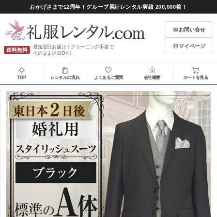
おかげさまで12周年！グループ累計レンタル実績 200,000着！
お問い合せ
マイページ
最短翌日お届け！クリーニング不要で
送料無料
そのまま返却OK！
TOP
レンタルの流れ
よくあるご質問
会社概要
カートを見る