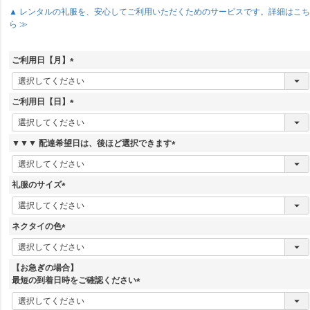
▲ レンタルの礼服を、安心してご利用いただくためのサービスです。詳細はこ
ら ≫
ご利用日【月】
(
必
須
ご利用日【日】
)
(
必
須
▼▼▼ 配達希望日は、後ほど選択できます
)
(
必
須
礼服のサイズ
)
(
必
須
ネクタイの色
)
(
必
須
【お急ぎの場合】
)
最短の到着日時をご確認ください
(
必