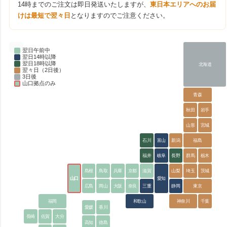
14時までのご注文は即日発送いたしますが、
東日本エリアへのお届
けは最短で翌々日
となりますのでご注意ください。
翌日午前中
翌日14時以降
翌日18時以降
北海道
翌々日（2日後）
3日後
山口拠点のみ
青森
秋田
岩手
山形
宮城
石川
富山
新潟
福島
福井
岐阜
長野
群馬
栃木
島根
鳥取
兵庫
京都
滋賀
山梨
埼玉
茨城
山口
愛知
広島
岡山
大阪
奈良
三重
静岡
東京
福岡
和歌山
神奈川
千葉
愛媛
香川
長崎
佐賀
大分
高知
徳島