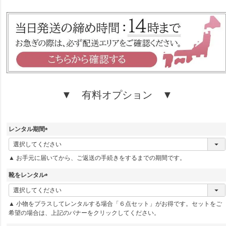
須
)
▼ 有料オプション ▼
レンタル期間
(
必
▲ お手元に届いてから、ご返送の手続きをするまでの期間です。
須
)
靴をレンタル
(
必
▲ 小物をプラスしてレンタルする場合「６点セット」がお得です。セットをご
須
希望の場合は、上記のバナーをクリックしてください。
)