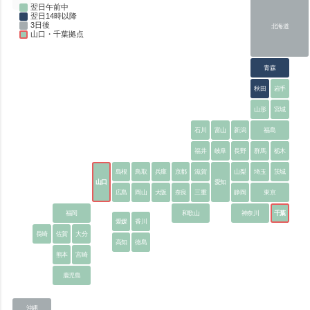
翌日午前中
翌日14時以降
3日後
北海道
山口・千葉拠点
青森
秋田
岩手
山形
宮城
石川
富山
新潟
福島
福井
岐阜
長野
群馬
栃木
島根
鳥取
兵庫
京都
滋賀
山梨
埼玉
茨城
山口
愛知
広島
岡山
大阪
奈良
三重
静岡
東京
福岡
和歌山
神奈川
千葉
愛媛
香川
長崎
佐賀
大分
高知
徳島
熊本
宮崎
鹿児島
沖縄