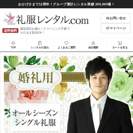
おかげさまで12周年！グループ累計レンタル実績 200,000着！
お問い合せ
マイページ
最短翌日お届け！クリーニング不要で
送料無料
そのまま返却OK！
TOP
レンタルの流れ
よくあるご質問
会社概要
カートを見る