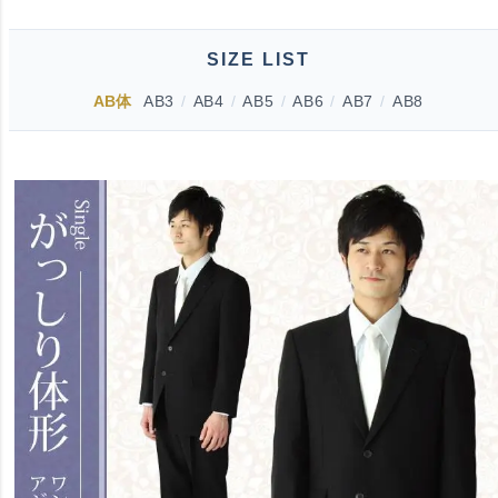
SIZE LIST
AB体
AB3
/
AB4
/
AB5
/
AB6
/
AB7
/
AB8