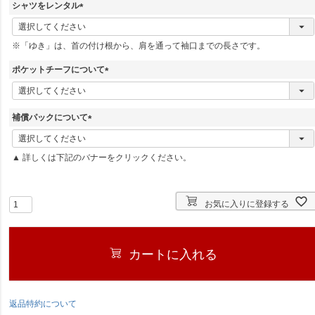
シャツをレンタル
(
必
※「ゆき」は、首の付け根から、肩を通って袖口までの長さです。
須
)
ポケットチーフについて
(
必
須
補償パックについて
)
(
必
▲ 詳しくは下記のバナーをクリックください。
須
)
お気に入りに登録する
カートに入れる
返品特約について