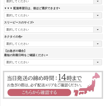
必
須
▼▼▼ 配達希望日は、後ほど選択できます
)
(
必
須
スリーピースのサイズ
)
(
必
須
ネクタイの色
)
(
必
須
【お急ぎの場合】
)
最短の到着日時をご確認ください
(
必
須
)