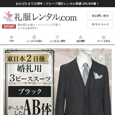
おかげさまで12周年！グループ累計レンタル実績 200,000着！
お問い合せ
マイページ
最短翌日お届け！クリーニング不要で
送料無料
そのまま返却OK！
TOP
レンタルの流れ
よくあるご質問
会社概要
カートを見る