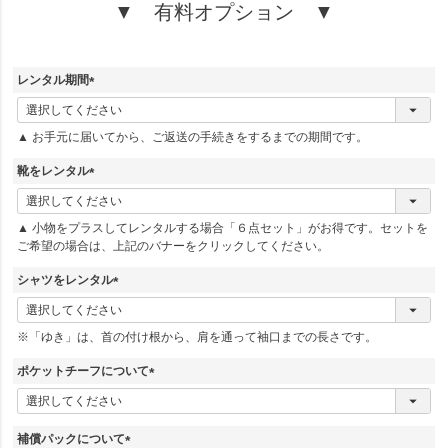
▼ 有料オプション ▼
レンタル期間
(
必
▲ お手元に届いてから、ご返送の手続きをするまでの期間です。
須
)
靴をレンタル
(
必
▲ 小物をプラスしてレンタルする場合「６点セット」がお得です。セットを
須
ご希望の場合は、上記のバナーをクリックしてください。
)
シャツをレンタル
(
必
※「ゆき」は、首の付け根から、肩を通って袖口までの長さです。
須
)
ポケットチーフについて
(
必
須
補償パックについて
)