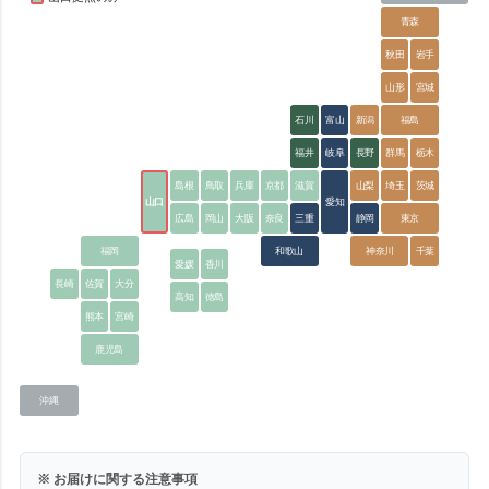
青森
秋田
岩手
山形
宮城
石川
富山
新潟
福島
福井
岐阜
長野
群馬
栃木
島根
鳥取
兵庫
京都
滋賀
山梨
埼玉
茨城
山口
愛知
広島
岡山
大阪
奈良
三重
静岡
東京
福岡
和歌山
神奈川
千葉
愛媛
香川
長崎
佐賀
大分
高知
徳島
熊本
宮崎
鹿児島
沖縄
※ お届けに関する注意事項