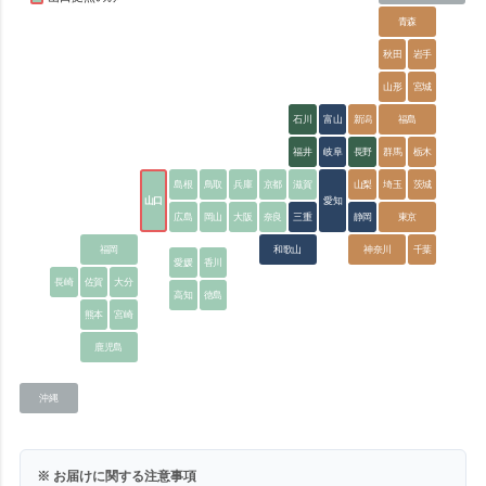
青森
秋田
岩手
山形
宮城
石川
富山
新潟
福島
福井
岐阜
長野
群馬
栃木
島根
鳥取
兵庫
京都
滋賀
山梨
埼玉
茨城
山口
愛知
広島
岡山
大阪
奈良
三重
静岡
東京
福岡
和歌山
神奈川
千葉
愛媛
香川
長崎
佐賀
大分
高知
徳島
熊本
宮崎
鹿児島
沖縄
※ お届けに関する注意事項