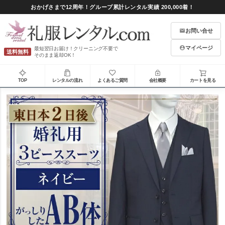
おかげさまで12周年！グループ累計レンタル実績 200,000着！
お問い合せ
マイページ
最短翌日お届け！クリーニング不要で
送料無料
そのまま返却OK！
TOP
レンタルの流れ
よくあるご質問
会社概要
カートを見る