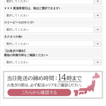
必
須
▼▼▼ 配達希望日は、後ほど選択できます
)
(
必
須
スリーピースのサイズ
)
(
必
須
ネクタイの色
)
(
必
須
【お急ぎの場合】
)
最短の到着日時をご確認ください
(
必
須
)