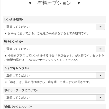
▼ 有料オプション ▼
レンタル期間
(
必
▲ お手元に届いてから、ご返送の手続きをするまでの期間です。
須
)
靴をレンタル
(
必
▲ 小物をプラスしてレンタルする場合「６点セット」がお得です。セットを
須
ご希望の場合は、上記のバナーをクリックしてください。
)
シャツをレンタル
(
必
※「ゆき」は、首の付け根から、肩を通って袖口までの長さです。
須
)
ポケットチーフについて
(
必
須
補償パックについて
)