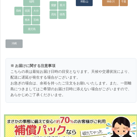
福岡
和歌山
神奈川
千葉
愛媛
香川
長崎
佐賀
大分
高知
徳島
熊本
宮崎
鹿児島
沖縄
※ お届けに関する注意事項
こちらの表は最短お届け日時の目安となります。天候や交通状況により、
配送に遅延が発生する場合がございます。
お急ぎの場合は、余裕を持ったご注文をお願いいたします。また、一部離
島につきましてはご希望のお届け日時に添えない場合がございますので、
あらかじめご了承くださいませ。