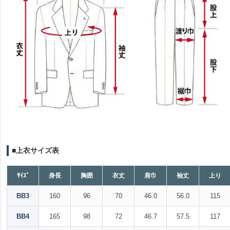
■上衣サイズ表
ｻｲｽﾞ
身長
胸囲
衣丈
肩巾
袖丈
上り
BB3
160
96
70
46.0
56.0
115
BB4
165
98
72
46.7
57.5
117