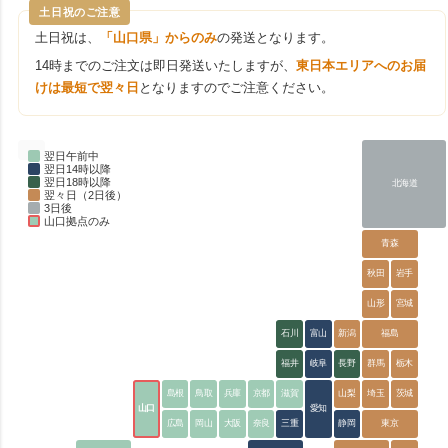
土日祝のご注意
土日祝は、
「山口県」からのみ
の発送となります。
14時までのご注文は即日発送いたしますが、
東日本エリアへのお届
けは最短で翌々日
となりますのでご注意ください。
翌日午前中
翌日14時以降
翌日18時以降
北海道
翌々日（2日後）
3日後
山口拠点のみ
青森
秋田
岩手
山形
宮城
石川
富山
新潟
福島
福井
岐阜
長野
群馬
栃木
島根
鳥取
兵庫
京都
滋賀
山梨
埼玉
茨城
山口
愛知
広島
岡山
大阪
奈良
三重
静岡
東京