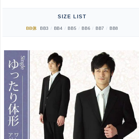
SIZE LIST
BB体
BB3
/
BB4
/
BB5
/
BB6
/
BB7
/
BB8