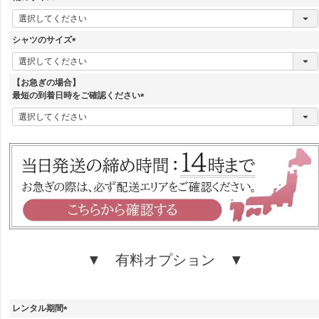
)
(
必
須
シャツのサイズ
)
(
必
須
【お急ぎの場合】
)
最短の到着日時をご確認ください
(
必
須
)
▼ 有料オプション ▼
レンタル期間