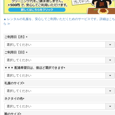
▲ レンタルの礼服を、安心してご利用いただくためのサービスです。詳細はこ
ら ≫
ご利用日【月】
(
必
須
ご利用日【日】
)
(
必
須
▼▼▼ 配達希望日は、後ほど選択できます
)
(
必
須
礼服のサイズ
)
(
必
須
ネクタイの色
)
(
必
須
靴のサイズ