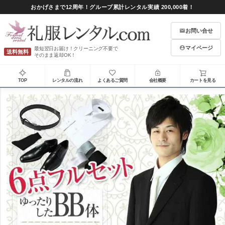
おかげさまで12周年！グループ累計レンタル実績 200,000着！
お問い合せ
マイページ
最短翌日お届け！クリーニング不要で
送料無料
そのまま返却OK！
TOP
レンタルの流れ
よくあるご質問
会社概要
カートを見る