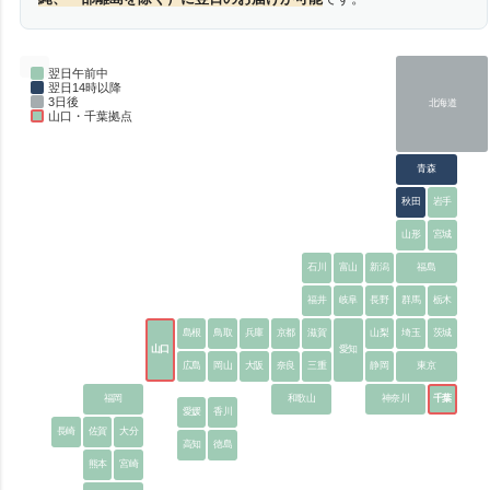
翌日午前中
翌日14時以降
3日後
北海道
山口・千葉拠点
青森
秋田
岩手
山形
宮城
石川
富山
新潟
福島
福井
岐阜
長野
群馬
栃木
島根
鳥取
兵庫
京都
滋賀
山梨
埼玉
茨城
山口
愛知
広島
岡山
大阪
奈良
三重
静岡
東京
福岡
和歌山
神奈川
千葉
愛媛
香川
長崎
佐賀
大分
高知
徳島
熊本
宮崎