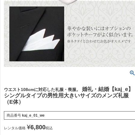
婚礼・結婚【kaj_e】
ウエスト108cmに対応した礼服・喪服。
シングルタイプの男性用大きいサイズのメンズ礼服
（E体）
商品番号
kaj_e_01_we
¥
6,800
レンタル価格
税込