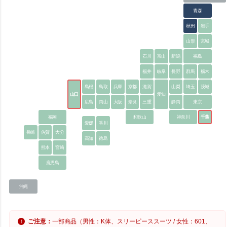
青森
秋田
岩手
山形
宮城
石川
富山
新潟
福島
福井
岐阜
長野
群馬
栃木
島根
鳥取
兵庫
京都
滋賀
山梨
埼玉
茨城
山口
愛知
広島
岡山
大阪
奈良
三重
静岡
東京
福岡
和歌山
神奈川
千葉
愛媛
香川
長崎
佐賀
大分
高知
徳島
熊本
宮崎
鹿児島
沖縄
ご注意：
一部商品（男性：K体、スリーピーススーツ / 女性：601、