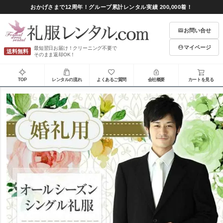
おかげさまで12周年！グループ累計レンタル実績 200,000着！
お問い合せ
マイページ
最短翌日お届け！クリーニング不要で
送料無料
そのまま返却OK！
TOP
レンタルの流れ
よくあるご質問
会社概要
カートを見る