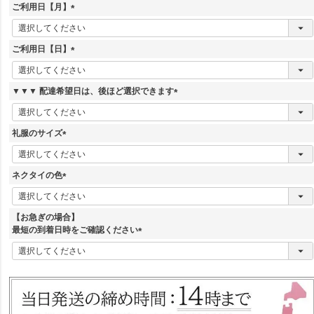
ご利用日【月】
(
必
須
ご利用日【日】
)
(
必
須
▼▼▼ 配達希望日は、後ほど選択できます
)
(
必
須
礼服のサイズ
)
(
必
須
ネクタイの色
)
(
必
須
【お急ぎの場合】
)
最短の到着日時をご確認ください
(
必
須
)