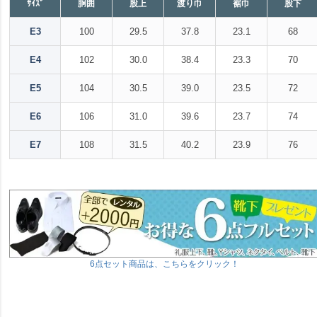
ｻｲｽﾞ
胴囲
股上
渡り巾
裾巾
股下
E3
100
29.5
37.8
23.1
68
E4
102
30.0
38.4
23.3
70
E5
104
30.5
39.0
23.5
72
E6
106
31.0
39.6
23.7
74
E7
108
31.5
40.2
23.9
76
6点セット商品は、こちらをクリック！