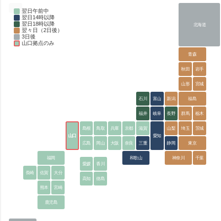
翌日午前中
翌日14時以降
翌日18時以降
北海道
翌々日（2日後）
3日後
山口拠点のみ
青森
秋田
岩手
山形
宮城
石川
富山
新潟
福島
福井
岐阜
長野
群馬
栃木
島根
鳥取
兵庫
京都
滋賀
山梨
埼玉
茨城
山口
愛知
広島
岡山
大阪
奈良
三重
静岡
東京
福岡
和歌山
神奈川
千葉
愛媛
香川
長崎
佐賀
大分
高知
徳島
熊本
宮崎
鹿児島