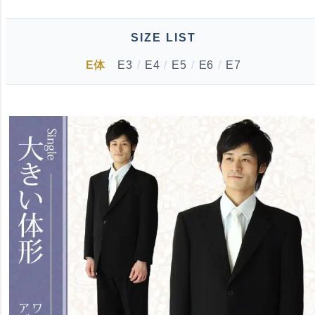
SIZE LIST
E体
E3
/
E4
/
E5
/
E6
/
E7