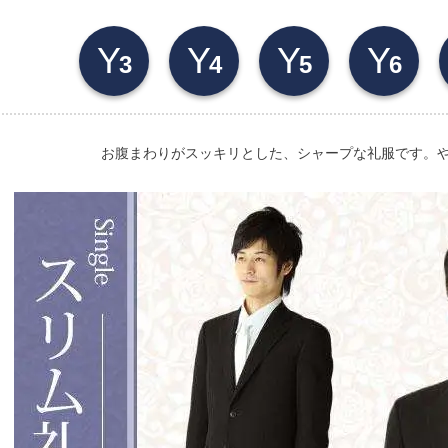
Y
Y
Y
Y
3
4
5
6
お腹まわりがスッキリとした、シャープな礼服です。