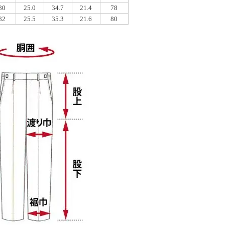
80
25.0
34.7
21.4
78
82
25.5
35.3
21.6
80