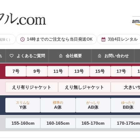
14時までのご注文なら当日発送OK
3泊4日レンタル
域除く）
れ
よくあるご質問
会社概要
お問い合わせ
7号
9号
11号
13号
15号
17号
えり有りジャケット
えり無しジャケット
大きい
スリムな
標準の
がっしり
ゆったり
Y体
A体
AB体
BB体
155-160cm
160-165cm
165-170cm
170-175cm