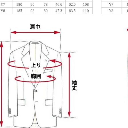
Y7
180
96
78
46.6
62.0
108
Y7
Y8
185
98
80
47.3
63.5
110
Y8