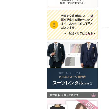
簡単・安心にお支払い
天候や交通事情により、
遅
延
が発生する場合がござい
!
ます。あらかじめご了承く
ださいませ。
→ 配送エリアは
こちら
就活・出張・リクルート
ビジネススーツ専門店
スーツレンタル
.com