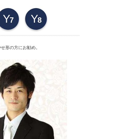
Y
Y
7
8
やせ形の方にお勧め。