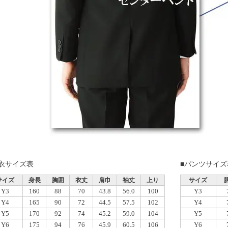
上衣サイズ表
■パンツサイズ
サイズ
身長
胸囲
衣丈
肩巾
袖丈
上り
サイズ
Y3
160
88
70
43.8
56.0
100
Y3
Y4
165
90
72
44.5
57.5
102
Y4
Y5
170
92
74
45.2
59.0
104
Y5
Y6
175
94
76
45.9
60.5
106
Y6