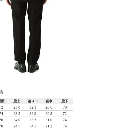
表
胴囲
股上
渡り巾
裾巾
股下
72
23.0
32.3
20.6
70
74
23.5
32.9
20.8
72
76
24.0
33.5
21.0
74
78
24.5
34.1
21.2
76