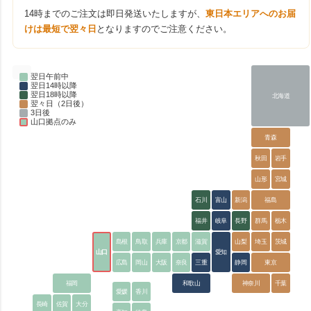
14時までのご注文は即日発送いたしますが、
東日本エリアへのお届
けは最短で翌々日
となりますのでご注意ください。
翌日午前中
翌日14時以降
翌日18時以降
北海道
翌々日（2日後）
3日後
山口拠点のみ
青森
秋田
岩手
山形
宮城
石川
富山
新潟
福島
福井
岐阜
長野
群馬
栃木
島根
鳥取
兵庫
京都
滋賀
山梨
埼玉
茨城
山口
愛知
広島
岡山
大阪
奈良
三重
静岡
東京
福岡
和歌山
神奈川
千葉
愛媛
香川
長崎
佐賀
大分