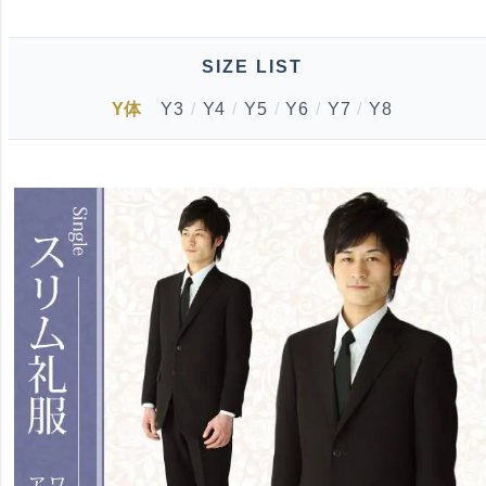
SIZE LIST
Y体
Y3
/
Y4
/
Y5
/
Y6
/
Y7
/
Y8