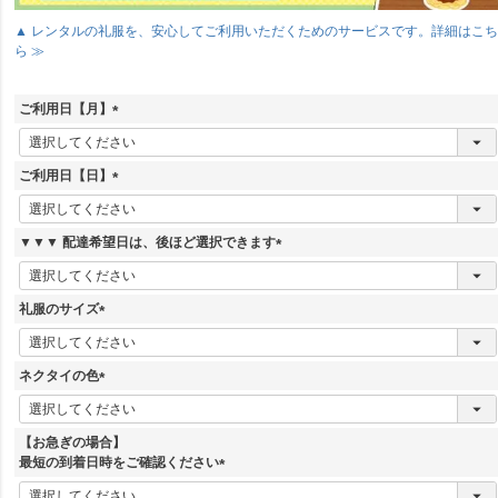
▲ レンタルの礼服を、安心してご利用いただくためのサービスです。詳細はこ
ら ≫
ご利用日【月】
(
必
須
ご利用日【日】
)
(
必
須
▼▼▼ 配達希望日は、後ほど選択できます
)
(
必
須
礼服のサイズ
)
(
必
須
ネクタイの色
)
(
必
須
【お急ぎの場合】
)
最短の到着日時をご確認ください
(