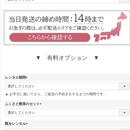
必
須
)
▼ 有料オプション ▼
レンタル期間
(
必
▲ お手元に届いてから、ご返送の手続きをするまでの期間です。
須
)
ふくさと数珠のセット
(
必
須
靴をレンタル
)