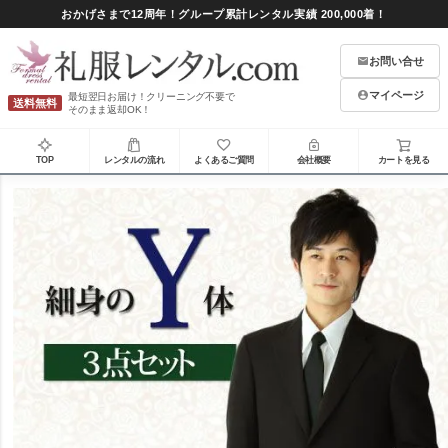
おかげさまで12周年！グループ累計レンタル実績 200,000着！
お問い合せ
マイページ
最短翌日お届け！クリーニング不要で
送料無料
そのまま返却OK！
TOP
レンタルの流れ
よくあるご質問
会社概要
カートを見る