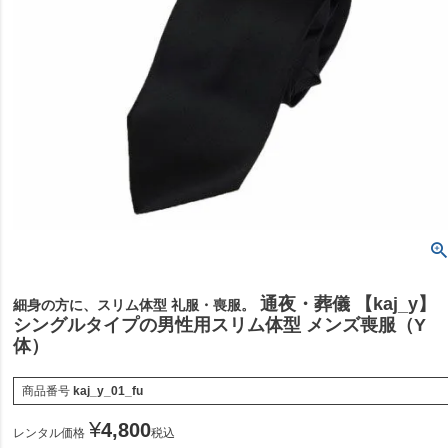
通夜・葬儀 【kaj_y】
細身の方に、スリム体型 礼服・喪服。
シングルタイプの男性用スリム体型 メンズ喪服（Y
体）
商品番号
kaj_y_01_fu
¥
4,800
レンタル価格
税込