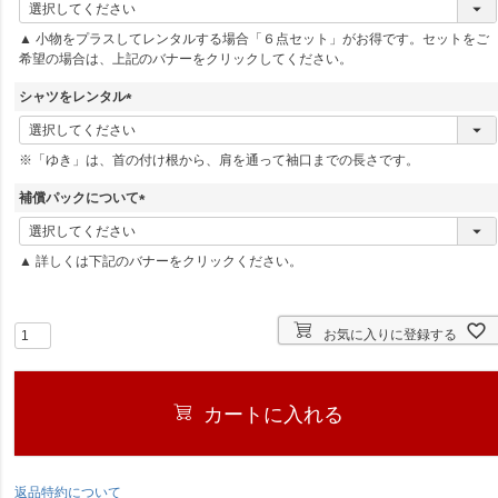
(
必
▲ 小物をプラスしてレンタルする場合「６点セット」がお得です。セットをご
須
希望の場合は、上記のバナーをクリックしてください。
)
シャツをレンタル
(
必
※「ゆき」は、首の付け根から、肩を通って袖口までの長さです。
須
)
補償パックについて
(
必
▲ 詳しくは下記のバナーをクリックください。
須
)
お気に入りに登録する
カートに入れる
返品特約について