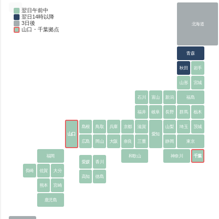
翌日午前中
翌日14時以降
3日後
北海道
山口・千葉拠点
青森
秋田
岩手
山形
宮城
石川
富山
新潟
福島
福井
岐阜
長野
群馬
栃木
島根
鳥取
兵庫
京都
滋賀
山梨
埼玉
茨城
山口
愛知
広島
岡山
大阪
奈良
三重
静岡
東京
福岡
和歌山
神奈川
千葉
愛媛
香川
長崎
佐賀
大分
高知
徳島
熊本
宮崎
鹿児島