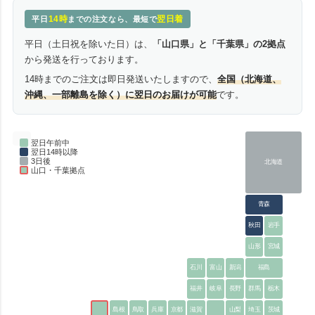
14時
翌日着
平日
までの注文なら、最短で
平日（土日祝を除いた日）は、
「山口県」と「千葉県」の2拠点
から発送を行っております。
14時までのご注文は即日発送いたしますので、
全国（北海道、
沖縄、一部離島を除く）に翌日のお届けが可能
です。
翌日午前中
翌日14時以降
3日後
北海道
山口・千葉拠点
青森
秋田
岩手
山形
宮城
石川
富山
新潟
福島
福井
岐阜
長野
群馬
栃木
島根
鳥取
兵庫
京都
滋賀
山梨
埼玉
茨城