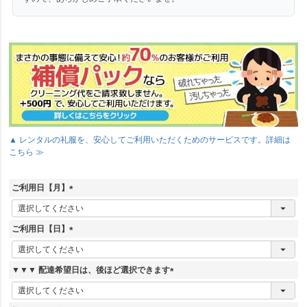
▲ レンタルの礼服を、安心してご利用いただくためのサービスです。詳細は
こちら ≫
ご利用日【月】
(
必
須
ご利用日【日】
)
(
必
須
▼▼▼ 配達希望日は、後ほど選択できます
)
(
必