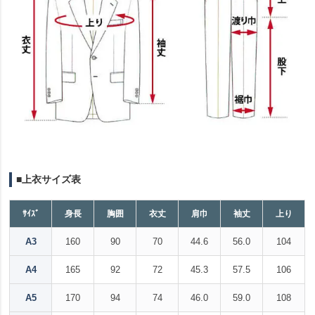
■上衣サイズ表
ｻｲｽﾞ
身長
胸囲
衣丈
肩巾
袖丈
上り
A3
160
90
70
44.6
56.0
104
A4
165
92
72
45.3
57.5
106
A5
170
94
74
46.0
59.0
108