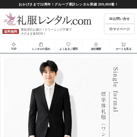
おかげさまで12周年！グループ累計レンタル実績 200,000着！
お問い合せ
マイページ
最短翌日お届け！クリーニング不要で
送料無料
そのまま返却OK！
TOP
レンタルの流れ
よくあるご質問
会社概要
カートを見る