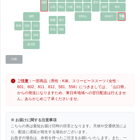
山口
愛知
広島
岡山
大阪
奈良
三重
静岡
東京
福岡
和歌山
神奈川
千葉
愛媛
香川
長崎
佐賀
大分
高知
徳島
熊本
宮崎
鹿児島
沖縄
ご注意：
一部商品（男性：K体、スリーピーススーツ / 女性：
601、602、811、812、581、558）につきましては、「山口県」
からの発送になりますため、東日本地域への翌日配送は行えませ
ん。あらかじめご了承くださいませ。
※ お届けに関する注意事項
こちらの表は最短お届け日時の目安となります。天候や交通状況によ
り、配送に遅延が発生する場合がございます。
お急ぎの場合は、余裕を持ったご注文をお願いいたします。また、一