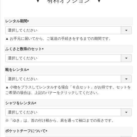
▼ 有料オプション ▼
レンタル期間
(
必
▲ お手元に届いてから、ご返送の手続きをするまでの期間です。
須
)
ふくさと数珠のセット
(
必
須
靴をレンタル
)
(
必
▲ 小物をプラスしてレンタルする場合「６点セット」がお得です。セットを
須
ご希望の場合は、上記のバナーをクリックしてください。
)
シャツをレンタル
(
必
※「ゆき」は、首の付け根から、肩を通って袖口までの長さです。
須
)
ポケットチーフについて