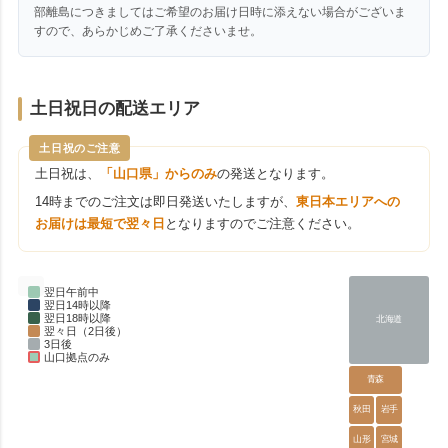
部離島につきましてはご希望のお届け日時に添えない場合がございま
すので、あらかじめご了承くださいませ。
土日祝日の配送エリア
土日祝のご注意
土日祝は、
「山口県」からのみ
の発送となります。
14時までのご注文は即日発送いたしますが、
東日本エリアへの
お届けは最短で翌々日
となりますのでご注意ください。
翌日午前中
翌日14時以降
翌日18時以降
北海道
翌々日（2日後）
3日後
山口拠点のみ
青森
秋田
岩手
山形
宮城