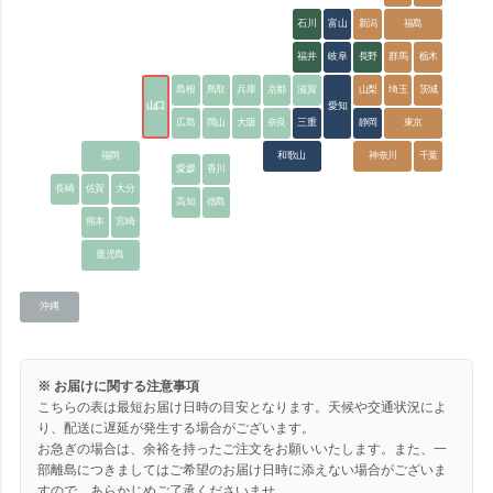
石川
富山
新潟
福島
福井
岐阜
長野
群馬
栃木
島根
鳥取
兵庫
京都
滋賀
山梨
埼玉
茨城
山口
愛知
広島
岡山
大阪
奈良
三重
静岡
東京
福岡
和歌山
神奈川
千葉
愛媛
香川
長崎
佐賀
大分
高知
徳島
熊本
宮崎
鹿児島
沖縄
※ お届けに関する注意事項
こちらの表は最短お届け日時の目安となります。天候や交通状況によ
り、配送に遅延が発生する場合がございます。
お急ぎの場合は、余裕を持ったご注文をお願いいたします。また、一
部離島につきましてはご希望のお届け日時に添えない場合がございま
すので、あらかじめご了承くださいませ。