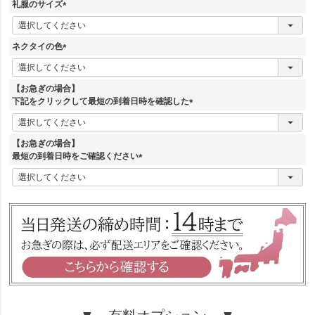
須
礼服のサイズ
)
(
必
須
ネクタイの色
)
(
必
須
【お急ぎの場合】
)
下記をクリックして最短の到着日時を確認した
(
必
須
【お急ぎの場合】
)
最短の到着日時をご確認ください
(
必
須
)