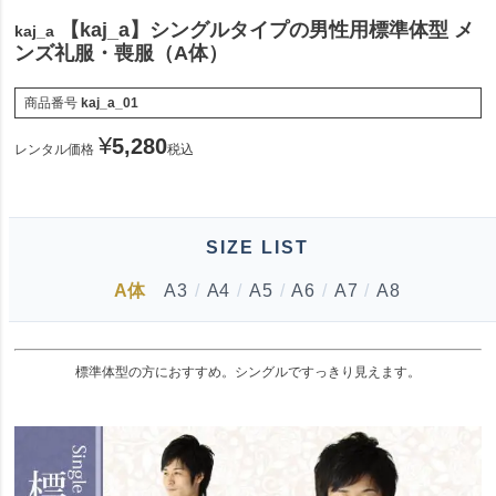
【kaj_a】シングルタイプの男性用標準体型 メ
kaj_a
ンズ礼服・喪服（A体）
商品番号
kaj_a_01
¥
5,280
レンタル価格
税込
SIZE LIST
A体
A3
/
A4
/
A5
/
A6
/
A7
/
A8
標準体型の方におすすめ。シングルですっきり見えます。