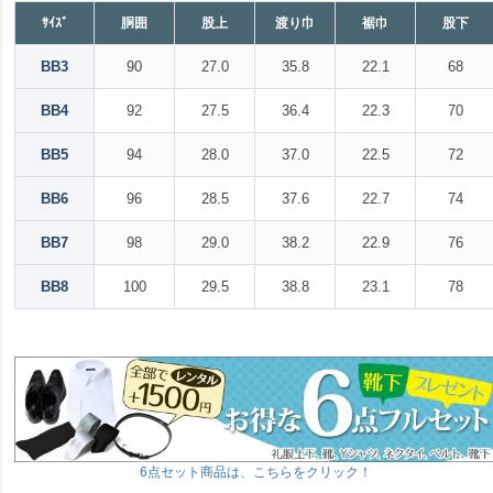
ｻｲｽﾞ
胴囲
股上
渡り巾
裾巾
股下
BB3
90
27.0
35.8
22.1
68
BB4
92
27.5
36.4
22.3
70
BB5
94
28.0
37.0
22.5
72
BB6
96
28.5
37.6
22.7
74
BB7
98
29.0
38.2
22.9
76
BB8
100
29.5
38.8
23.1
78
6点セット商品は、こちらをクリック！