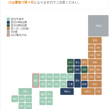
けは最短で翌々日
となりますのでご注意ください。
翌日午前中
翌日14時以降
翌日18時以降
北海道
翌々日（2日後）
3日後
山口拠点のみ
青森
秋田
岩手
山形
宮城
石川
富山
新潟
福島
福井
岐阜
長野
群馬
栃木
島根
鳥取
兵庫
京都
滋賀
山梨
埼玉
茨城
山口
愛知
広島
岡山
大阪
奈良
三重
静岡
東京
福岡
和歌山
神奈川
千葉
愛媛
香川
長崎
佐賀
大分
高知
徳島
熊本
宮崎