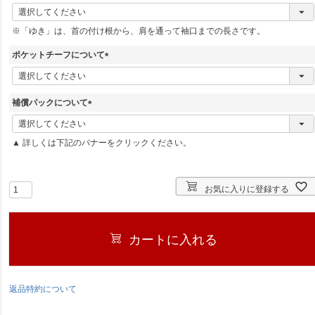
(
必
※「ゆき」は、首の付け根から、肩を通って袖口までの長さです。
須
)
ポケットチーフについて
(
必
須
補償パックについて
)
(
必
▲ 詳しくは下記のバナーをクリックください。
須
)
お気に入りに登録する
カートに入れる
返品特約について