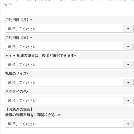
ら ≫
ご利用日【月】
(
必
須
ご利用日【日】
)
(
必
須
▼▼▼ 配達希望日は、後ほど選択できます
)
(
必
須
礼服のサイズ
)
(
必
須
ネクタイの色
)
(
必
須
【お急ぎの場合】
)
最短の到着日時をご確認ください
(
必
須