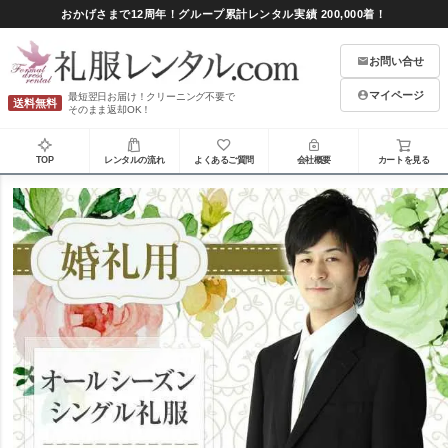
おかげさまで12周年！グループ累計レンタル実績 200,000着！
お問い合せ
マイページ
最短翌日お届け！クリーニング不要で
送料無料
そのまま返却OK！
TOP
レンタルの流れ
よくあるご質問
会社概要
カートを見る